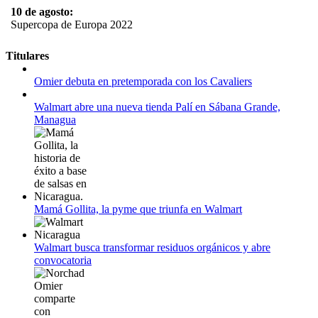
10 de agosto:
Supercopa de Europa 2022
11 al 21 de agosto:
Titulares
Campeonato Europeo de Natación 2022
Omier debuta en pretemporada con los Cavaliers
12 de agosto:
Empieza La Liga 2022-2023
Walmart abre una nueva tienda Palí en Sábana Grande,
Managua
Mamá Gollita, la pyme que triunfa en Walmart
Walmart busca transformar residuos orgánicos y abre
convocatoria