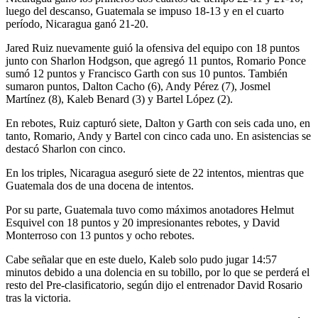
luego del descanso, Guatemala se impuso 18-13 y en el cuarto
período, Nicaragua ganó 21-20.
Jared Ruiz nuevamente guió la ofensiva del equipo con 18 puntos
junto con Sharlon Hodgson, que agregó 11 puntos, Romario Ponce
sumó 12 puntos y Francisco Garth con sus 10 puntos. También
sumaron puntos, Dalton Cacho (6), Andy Pérez (7), Josmel
Martínez (8), Kaleb Benard (3) y Bartel López (2).
En rebotes, Ruiz capturó siete, Dalton y Garth con seis cada uno, en
tanto, Romario, Andy y Bartel con cinco cada uno. En asistencias se
destacó Sharlon con cinco.
En los triples, Nicaragua aseguró siete de 22 intentos, mientras que
Guatemala dos de una docena de intentos.
Por su parte, Guatemala tuvo como máximos anotadores Helmut
Esquivel con 18 puntos y 20 impresionantes rebotes, y David
Monterroso con 13 puntos y ocho rebotes.
Cabe señalar que en este duelo, Kaleb solo pudo jugar 14:57
minutos debido a una dolencia en su tobillo, por lo que se perderá el
resto del Pre-clasificatorio, según dijo el entrenador David Rosario
tras la victoria.