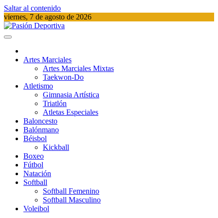
Saltar al contenido
viernes, 7 de agosto de 2026
Pasión Deportiva
Información del acontecer Deportivo
Artes Marciales
Artes Marciales Mixtas
Taekwon-Do
Atletismo
Gimnasia Artística
Triatlón​
Atletas Especiales
Baloncesto
Balónmano
Béisbol
Kickball​
Boxeo
Fútbol
Natación​
Softball​
Softball​ Femenino
Softball​ Masculino
Voleibol​