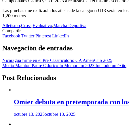
Campeonatos Cadica y COI 2023 a realizarse en el mismo escenario d
Las pruebas que realizarán los atletas de la categoría U13 serán en los
1,200 metros.
Atletismo
,
Cross
,
Evaluativo
,
Marcha Deportiva
Compartir
Facebook
Twitter
Pinterest
LinkedIn
Navegación de entradas
Nicaragua firme en el Pre-Clasificatorio CA AmeriCup 2025
Medio Maratón Padre Odorico In Memoriam 2023 fue todo un éxito
Post Relacionados
Omier debuta en pretemporada con los
octubre 13, 2025
octubre 13, 2025