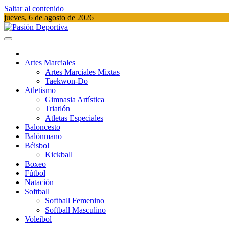
Saltar al contenido
jueves, 6 de agosto de 2026
Pasión Deportiva
Información del acontecer Deportivo
Artes Marciales
Artes Marciales Mixtas
Taekwon-Do
Atletismo
Gimnasia Artística
Triatlón​
Atletas Especiales
Baloncesto
Balónmano
Béisbol
Kickball​
Boxeo
Fútbol
Natación​
Softball​
Softball​ Femenino
Softball​ Masculino
Voleibol​