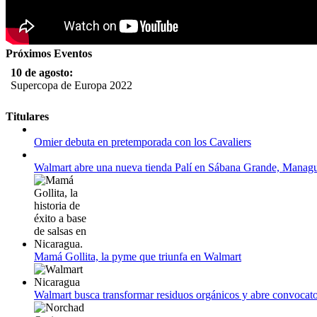
Próximos Eventos
10 de agosto:
Supercopa de Europa 2022
11 al 21 de agosto:
Titulares
Campeonato Europeo de Natación 2022
Omier debuta en pretemporada con los Cavaliers
12 de agosto:
Empieza La Liga 2022-2023
Walmart abre una nueva tienda Palí en Sábana Grande, Manag
Mamá Gollita, la pyme que triunfa en Walmart
Walmart busca transformar residuos orgánicos y abre convocato