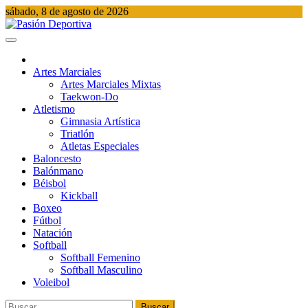
Saltar
sábado, 8 de agosto de 2026
al
contenido
Pasión Deportiva
Información del acontecer Deportivo
Artes Marciales
Artes Marciales Mixtas
Taekwon-Do
Atletismo
Gimnasia Artística
Triatlón​
Atletas Especiales
Baloncesto
Balónmano
Béisbol
Kickball​
Boxeo
Fútbol
Natación​
Softball​
Softball​ Femenino
Softball​ Masculino
Voleibol​
Buscar: