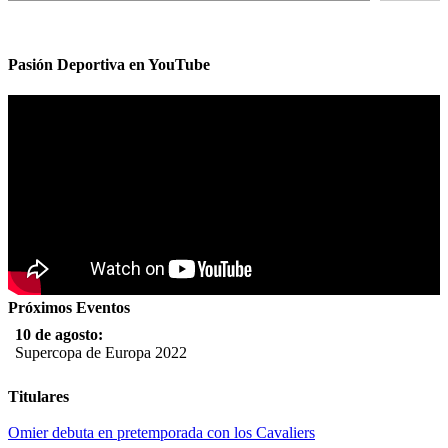
Pasión Deportiva en YouTube
Próximos Eventos
10 de agosto:
Supercopa de Europa 2022
11 al 21 de agosto:
Titulares
Campeonato Europeo de Natación 2022
Omier debuta en pretemporada con los Cavaliers