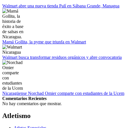
12 de agosto:
Empieza La Liga 2022-2023
Walmart abre una nueva tienda Palí en Sábana Grande, Managua
Mamá Gollita, la pyme que triunfa en Walmart
Walmart busca transformar residuos orgánicos y abre convocatoria
Nicaragüense Norchad Omier comparte con estudiantes de la Ucem
Comentarios Recientes
No hay comentarios que mostrar.
Atletismo
Atletas Especiales