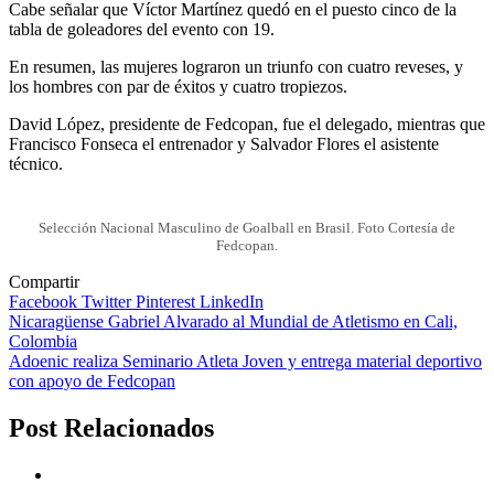
Cabe señalar que Víctor Martínez quedó en el puesto cinco de la
tabla de goleadores del evento con 19.
En resumen, las mujeres lograron un triunfo con cuatro reveses, y
los hombres con par de éxitos y cuatro tropiezos.
David López, presidente de Fedcopan, fue el delegado, mientras que
Francisco Fonseca el entrenador y Salvador Flores el asistente
técnico.
Selección Nacional Masculino de Goalball en Brasil. Foto Cortesía de
Fedcopan.
Compartir
Facebook
Twitter
Pinterest
LinkedIn
Navegación
Nicaragüense Gabriel Alvarado al Mundial de Atletismo en Cali,
Colombia
de
Adoenic realiza Seminario Atleta Joven y entrega material deportivo
entradas
con apoyo de Fedcopan
Post Relacionados