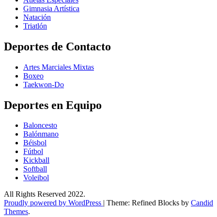
Gimnasia Artística
Natación​
Triatlón​
Deportes de Contacto
Artes Marciales Mixtas
Boxeo
Taekwon-Do
Deportes en Equipo
Baloncesto
Balónmano
Béisbol
Fútbol
Kickball​
Softball​
Voleibol​
All Rights Reserved 2022.
Proudly powered by WordPress
|
Theme: Refined Blocks by
Candid
Themes
.