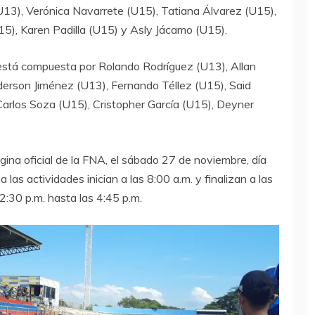
U13), Verónica Navarrete (U15), Tatiana Álvarez (U15),
5), Karen Padilla (U15) y Asly Jácamo (U15).
 está compuesta por Rolando Rodríguez (U13), Allan
erson Jiménez (U13), Fernando Téllez (U15), Said
Carlos Soza (U15), Cristopher García (U15), Deyner
gina oficial de la FNA, el sábado 27 de noviembre, día
las actividades inician a las 8:00 a.m. y finalizan a las
 2:30 p.m. hasta las 4:45 p.m.