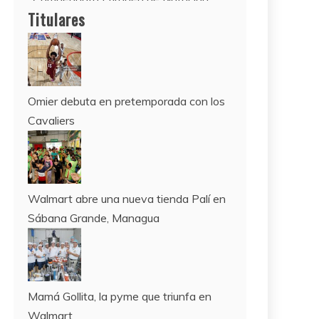
2022
12 de agosto:
Titulares
Empieza La Liga 2022-2023
Omier debuta en pretemporada con los
Cavaliers
Walmart abre una nueva tienda Palí en
Sábana Grande, Managua
Mamá Gollita, la pyme que triunfa en
Walmart