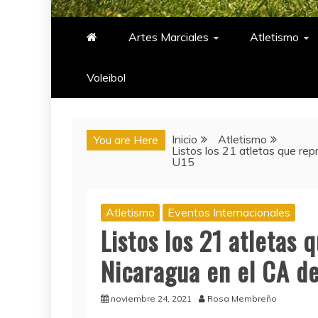
PASIÓN DEPORTIV
Artes Marciales
Atletismo
Voleibol​
Inicio
Atletismo
You are Here
Listos los 21 atletas que re
U15
Atletismo
Eventos Internacionales
Listos los 21 atletas 
Nicaragua en el CA d
noviembre 24, 2021
Rosa Membreño