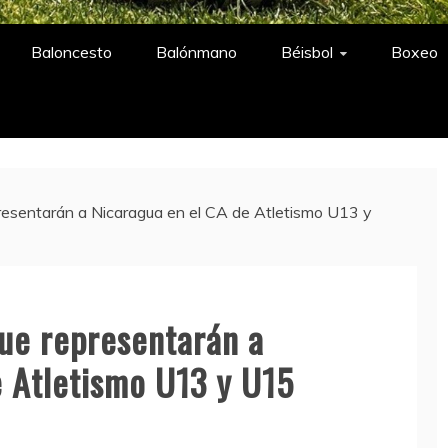
A
Baloncesto
Balónmano
Béisbol
Boxeo
presentarán a Nicaragua en el CA de Atletismo U13 y
que representarán a
e Atletismo U13 y U15