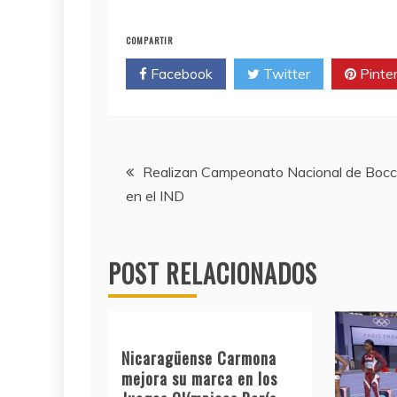
COMPARTIR
Facebook
Twitter
Pinte
Navegación
Realizan Campeonato Nacional de Bocc
en el IND
de
entradas
POST RELACIONADOS
Nicaragüense Carmona
mejora su marca en los