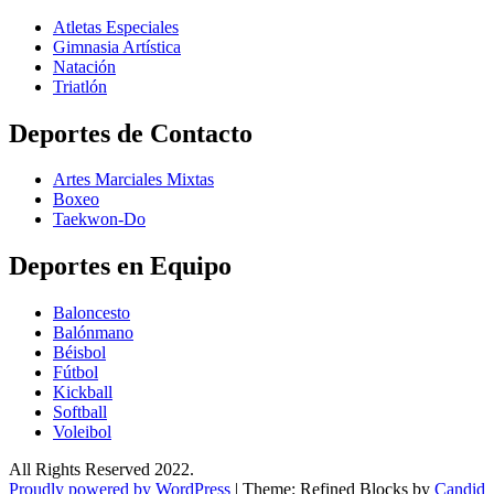
Atletas Especiales
Gimnasia Artística
Natación​
Triatlón​
Deportes de Contacto
Artes Marciales Mixtas
Boxeo
Taekwon-Do
Deportes en Equipo
Baloncesto
Balónmano
Béisbol
Fútbol
Kickball​
Softball​
Voleibol​
All Rights Reserved 2022.
Proudly powered by WordPress
|
Theme: Refined Blocks by
Candid