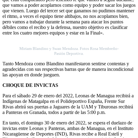
que vamos a poder acoplarnos como equipo y poder sacar los juegos
que vienen. Luego del tercer set que ganamos no pudimos mantener
el ritmo, a veces el equipo tiene altibajos, no nos acoplamos bien,
pero vamos a trabajar durante la semana para atacar los puntos
débiles como el recibo y la defensa, nuestro objetivo es clasificar
entre los cuatro mejores equipos y estar en la Final».
Miriam Blandino y Swan Mendoza. Fotos Rosa Membreño-
Pasión Deportiva.
Tanto Mendoza como Blandino manifestaron sentirse contentas y
agradecidas con sus respectivas barras que de manera incondicional
las apoyan en donde jueguen.
CHOQUE DE INVICTAS
Para el sábado 29 de enero del 2022, Leonas de Managua recibirá a
Indígenas de Matagalpa en el Polideportivo España, Frente Sur
Rivas abrirá sus puertas a Jaguares de la UAM y Tiburonas recibirá
a Panteras en Granada, todos a partir de las 5:00 p.m.
En tanto, el domingo 30 de enero del 2022, se espera el duelazo de
invictas entre Leonas y Panteras, ambas de Managua, en el Instituto
Nicaragüense de Deportes (IND), Rivas recibe a Real Estelí y