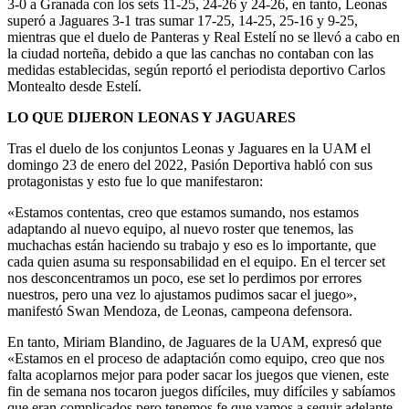
3-0 a Granada con los sets 11-25, 24-26 y 24-26, en tanto, Leonas
superó a Jaguares 3-1 tras sumar 17-25, 14-25, 25-16 y 9-25,
mientras que el duelo de Panteras y Real Estelí no se llevó a cabo en
la ciudad norteña, debido a que las canchas no contaban con las
medidas establecidas, según reportó el periodista deportivo Carlos
Montealto desde Estelí.
LO QUE DIJERON LEONAS Y JAGUARES
Tras el duelo de los conjuntos Leonas y Jaguares en la UAM el
domingo 23 de enero del 2022, Pasión Deportiva habló con sus
protagonistas y esto fue lo que manifestaron:
«Estamos contentas, creo que estamos sumando, nos estamos
adaptando al nuevo equipo, al nuevo roster que tenemos, las
muchachas están haciendo su trabajo y eso es lo importante, que
cada quien asuma su responsabilidad en el equipo. En el tercer set
nos desconcentramos un poco, ese set lo perdimos por errores
nuestros, pero una vez lo ajustamos pudimos sacar el juego»,
manifestó Swan Mendoza, de Leonas, campeona defensora.
En tanto, Miriam Blandino, de Jaguares de la UAM, expresó que
«Estamos en el proceso de adaptación como equipo, creo que nos
falta acoplarnos mejor para poder sacar los juegos que vienen, este
fin de semana nos tocaron juegos difíciles, muy difíciles y sabíamos
que eran complicados pero tenemos fe que vamos a seguir adelante,