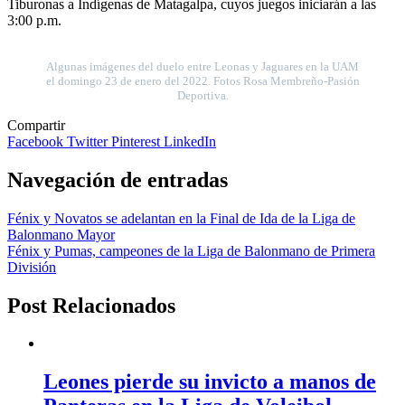
Tiburonas a Indígenas de Matagalpa, cuyos juegos iniciarán a las
3:00 p.m.
Algunas imágenes del duelo entre Leonas y Jaguares en la UAM
el domingo 23 de enero del 2022. Fotos Rosa Membreño-Pasión
Deportiva.
Compartir
Facebook
Twitter
Pinterest
LinkedIn
Navegación de entradas
Fénix y Novatos se adelantan en la Final de Ida de la Liga de
Balonmano Mayor
Fénix y Pumas, campeones de la Liga de Balonmano de Primera
División
Post Relacionados
Leones pierde su invicto a manos de