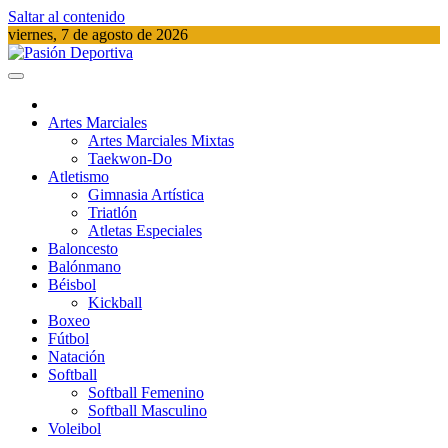
Saltar al contenido
viernes, 7 de agosto de 2026
Pasión Deportiva
Información del acontecer Deportivo
Artes Marciales
Artes Marciales Mixtas
Taekwon-Do
Atletismo
Gimnasia Artística
Triatlón​
Atletas Especiales
Baloncesto
Balónmano
Béisbol
Kickball​
Boxeo
Fútbol
Natación​
Softball​
Softball​ Femenino
Softball​ Masculino
Voleibol​