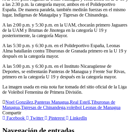
a las 2:30 p.m. la categoría mayor, ambos en el Polideportivo
España. De manera paralela, también medirán fuerzas en el mismo
lugar, Indígenas de Matagalpa y Tigresas de Chinandega.
A las 2:00 p.m. y 5:30 p.m. en la UAM, chocarán primero Jaguares
de la UAM y Brumas de Jinotega en la categoría U 19 y
posteriormente, la categoría Mayor.
A las 5:30 p.m. y 6:30 p.m. en el Polideportivo España, Leonas
Alma batallarán contra Tiburonas de Granada primero en la U 19 y
después en la categoría mayor.
A las 5:00 p.m. y 6:30 p.m. en el Instituto Nicaragüense de
Deportes, se enfrentarán Panteras de Managua y Frente Sur Rivas,
primero en la categoría U 19 y después en la categoría mayor.
La imagen usada en esta nota fue tomada del sitio oficial de la Liga
de Voleibol Femenina de Primera División.
Noel González
,
Panteras Managua
,
Real Estelí
,
Tiburonas de
Managua
,
Tigresas de Chinandega
,
voleibol Leonas de Managua
Compartir
Facebook
Twitter
Pinterest
LinkedIn
Navegación de entradas