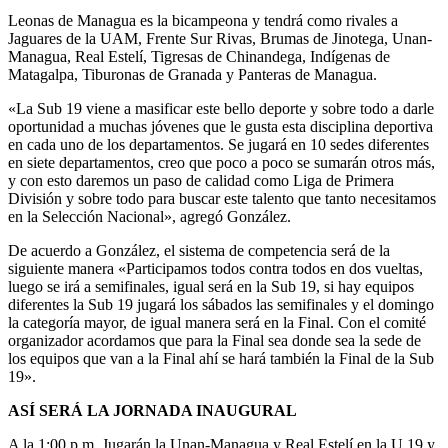
Leonas de Managua es la bicampeona y tendrá como rivales a
Jaguares de la UAM, Frente Sur Rivas, Brumas de Jinotega, Unan-
Managua, Real Estelí, Tigresas de Chinandega, Indígenas de
Matagalpa, Tiburonas de Granada y Panteras de Managua.
«La Sub 19 viene a masificar este bello deporte y sobre todo a darle
oportunidad a muchas jóvenes que le gusta esta disciplina deportiva
en cada uno de los departamentos. Se jugará en 10 sedes diferentes
en siete departamentos, creo que poco a poco se sumarán otros más,
y con esto daremos un paso de calidad como Liga de Primera
División y sobre todo para buscar este talento que tanto necesitamos
en la Selección Nacional», agregó González.
De acuerdo a González, el sistema de competencia será de la
siguiente manera «Participamos todos contra todos en dos vueltas,
luego se irá a semifinales, igual será en la Sub 19, si hay equipos
diferentes la Sub 19 jugará los sábados las semifinales y el domingo
la categoría mayor, de igual manera será en la Final. Con el comité
organizador acordamos que para la Final sea donde sea la sede de
los equipos que van a la Final ahí se hará también la Final de la Sub
19».
ASÍ SERÁ LA JORNADA INAUGURAL
A la 1:00 p.m. Jugarán la Unan-Managua y Real Estelí en la U 19 y