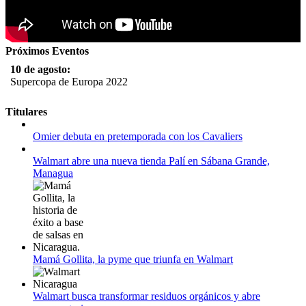
Próximos Eventos
10 de agosto:
Supercopa de Europa 2022
11 al 21 de agosto:
Titulares
Campeonato Europeo de Natación 2022
Omier debuta en pretemporada con los Cavaliers
12 de agosto:
Empieza La Liga 2022-2023
Walmart abre una nueva tienda Palí en Sábana Grande,
Managua
Mamá Gollita, la pyme que triunfa en Walmart
Walmart busca transformar residuos orgánicos y abre