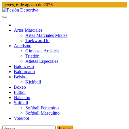
Saltar
jueves, 6 de agosto de 2026
al
contenido
Pasión Deportiva
Información del acontecer Deportivo
Artes Marciales
Artes Marciales Mixtas
Taekwon-Do
Atletismo
Gimnasia Artística
Triatlón​
Atletas Especiales
Baloncesto
Balónmano
Béisbol
Kickball​
Boxeo
Fútbol
Natación​
Softball​
Softball​ Femenino
Softball​ Masculino
Voleibol​
Buscar: