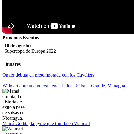
Próximos Eventos
10 de agosto:
Supercopa de Europa 2022
11 al 21 de agosto:
Titulares
Campeonato Europeo de Natación 2022
Omier debuta en pretemporada con los Cavaliers
12 de agosto:
Empieza La Liga 2022-2023
Walmart abre una nueva tienda Palí en Sábana Grande, Managua
Mamá Gollita, la pyme que triunfa en Walmart