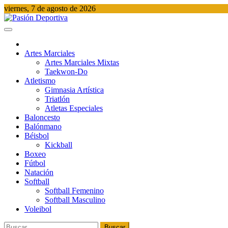
Saltar
viernes, 7 de agosto de 2026
al
contenido
Pasión Deportiva
Información del acontecer Deportivo
Artes Marciales
Artes Marciales Mixtas
Taekwon-Do
Atletismo
Gimnasia Artística
Triatlón​
Atletas Especiales
Baloncesto
Balónmano
Béisbol
Kickball​
Boxeo
Fútbol
Natación​
Softball​
Softball​ Femenino
Softball​ Masculino
Voleibol​
Buscar: