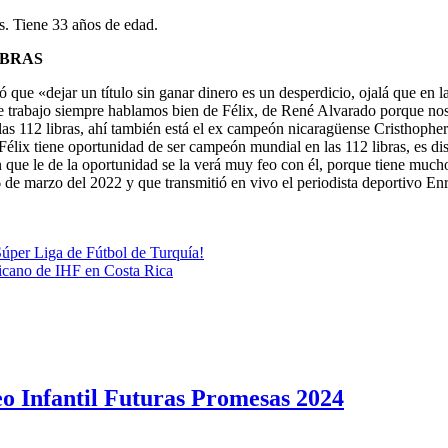
ts. Tiene 33 años de edad.
IBRAS
ue «dejar un título sin ganar dinero es un desperdicio, ojalá que en l
e trabajo siempre hablamos bien de Félix, de René Alvarado porque nos
las 112 libras, ahí también está el ex campeón nicaragüense Cristhoph
ix tiene oportunidad de ser campeón mundial en las 112 libras, es disci
n que le de la oportunidad se la verá muy feo con él, porque tiene mu
 de marzo del 2022 y que transmitió en vivo el periodista deportivo E
Súper Liga de Fútbol de Turquía!
icano de IHF en Costa Rica
o Infantil Futuras Promesas 2024