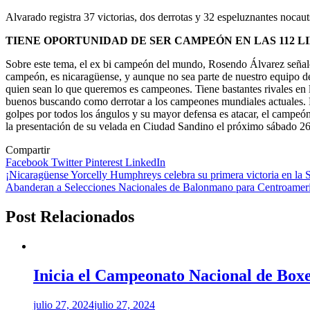
Alvarado registra 37 victorias, dos derrotas y 32 espeluznantes nocau
TIENE OPORTUNIDAD DE SER CAMPEÓN EN LAS 112 L
Sobre este tema, el ex bi campeón del mundo, Rosendo Álvarez señaló q
campeón, es nicaragüense, y aunque no sea parte de nuestro equipo d
quien sean lo que queremos es campeones. Tiene bastantes rivales en 
buenos buscando como derrotar a los campeones mundiales actuales. Fél
golpes por todos los ángulos y su mayor defensa es atacar, el campeó
la presentación de su velada en Ciudad Sandino el próximo sábado 26
Compartir
Facebook
Twitter
Pinterest
LinkedIn
Navegación
¡Nicaragüense Yorcelly Humphreys celebra su primera victoria en la 
Abanderan a Selecciones Nacionales de Balonmano para Centroamer
de
entradas
Post Relacionados
Inicia el Campeonato Nacional de Boxe
julio 27, 2024
julio 27, 2024