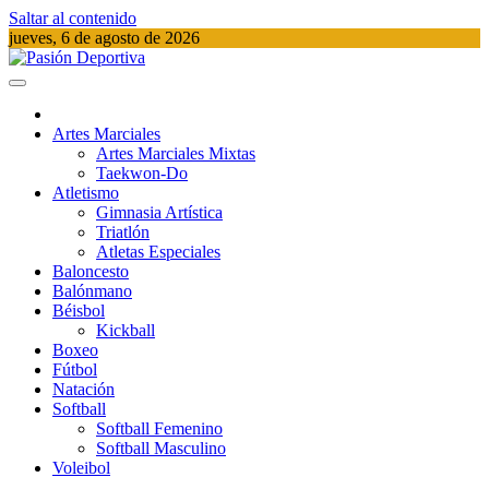
Saltar al contenido
jueves, 6 de agosto de 2026
Pasión Deportiva
Información del acontecer Deportivo
Artes Marciales
Artes Marciales Mixtas
Taekwon-Do
Atletismo
Gimnasia Artística
Triatlón​
Atletas Especiales
Baloncesto
Balónmano
Béisbol
Kickball​
Boxeo
Fútbol
Natación​
Softball​
Softball​ Femenino
Softball​ Masculino
Voleibol​