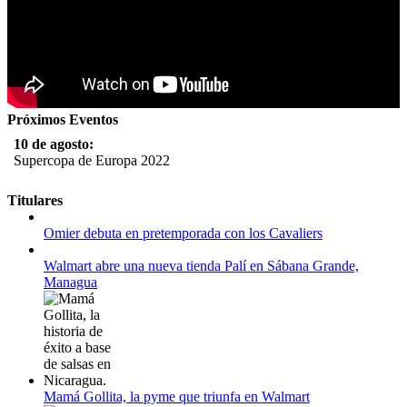
Próximos Eventos
10 de agosto:
Supercopa de Europa 2022
11 al 21 de agosto:
Titulares
Campeonato Europeo de Natación 2022
Omier debuta en pretemporada con los Cavaliers
12 de agosto:
Empieza La Liga 2022-2023
Walmart abre una nueva tienda Palí en Sábana Grande,
Managua
Mamá Gollita, la pyme que triunfa en Walmart