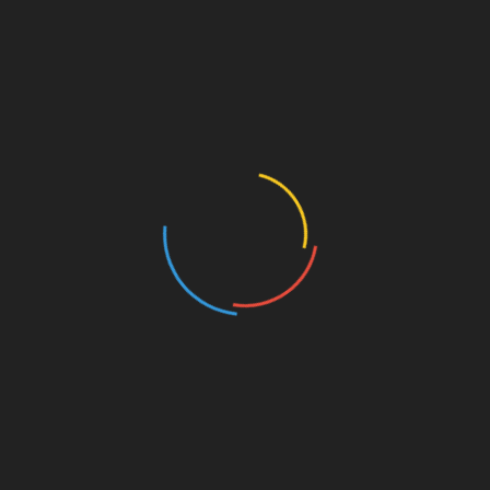
9- Indígenas de Matagalpa 3-18.
COMPARTIR
Facebook
Twitter
Pinterest
LinkedIn
Navegación
Fedcopan y Adoenic llevan a cabo el
Campeonato Nacional de Atletismo con
de
Deficientes Intelectuales
entradas
Dantos se adelanta en la Final (2-0) del
Campeonato Nacional de Beisbol Germán