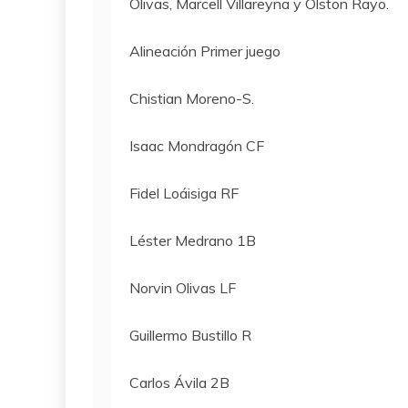
Olivas, Marcell Villareyna y Olston Rayo.
Alineación Primer juego
Chistian Moreno-S.
Isaac Mondragón CF
Fidel Loáisiga RF
Léster Medrano 1B
Norvin Olivas LF
Guillermo Bustillo R
Carlos Ávila 2B