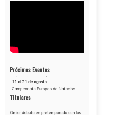
Próximos Eventos
11 al 21 de agosto:
Campeonato Europeo de Natación
2022
12 de agosto:
Titulares
Empieza La Liga 2022-2023
Omier debuta en pretemporada con los