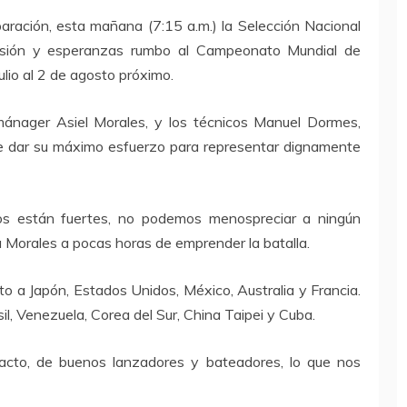
ración, esta mañana (7:15 a.m.) la Selección Nacional
lusión y esperanzas rumbo al Campeonato Mundial de
ulio al 2 de agosto próximo.
mánager Asiel Morales, y los técnicos Manuel Dormes,
 de dar su máximo esfuerzo para representar dignamente
os están fuertes, no podemos menospreciar a ningún
a Morales a pocas horas de emprender la batalla.
o a Japón, Estados Unidos, México, Australia y Francia.
il, Venezuela, Corea del Sur, China Taipei y Cuba.
cto, de buenos lanzadores y bateadores, lo que nos