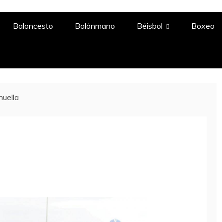
A
Baloncesto
Balónmano
Béisbol
Boxeo
huella