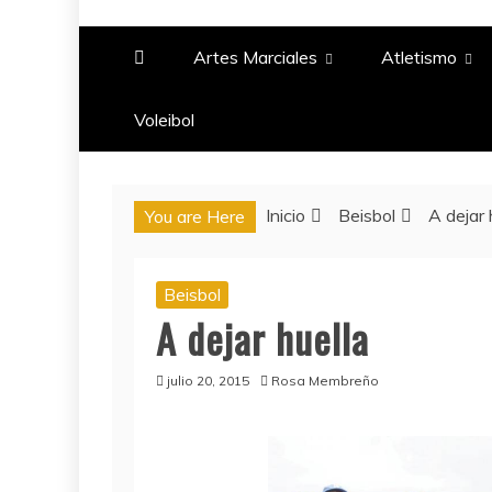
PASIÓN DEPORTIV
Artes Marciales
Atletismo
Voleibol​
Inicio
Beisbol
A dejar 
You are Here
Beisbol
A dejar huella
julio 20, 2015
Rosa Membreño