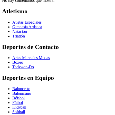
No hay comentarios que mostrar.
Atletismo
Atletas Especiales
Gimnasia Artística
Natación​
Triatlón​
Deportes de Contacto
Artes Marciales Mixtas
Boxeo
Taekwon-Do
Deportes en Equipo
Baloncesto
Balónmano
Béisbol
Fútbol
Kickball​
Softball​