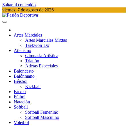
Saltar al contenido
viernes, 7 de agosto de 2026
Pasión Deportiva
Información del acontecer Deportivo
Artes Marciales
Artes Marciales Mixtas
Taekwon-Do
Atletismo
Gimnasia Artística
Triatlón​
Atletas Especiales
Baloncesto
Balónmano
Béisbol
Kickball​
Boxeo
Fútbol
Natación​
Softball​
Softball​ Femenino
Softball​ Masculino
Voleibol​