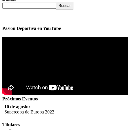
Buscar
Pasión Deportiva en YouTube
Próximos Eventos
10 de agosto:
Supercopa de Europa 2022
11 al 21 de agosto:
Titulares
Campeonato Europeo de Natación 2022