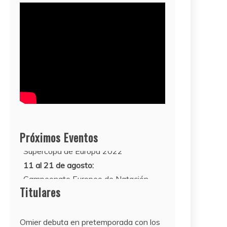
Próximos Eventos
11 al 21 de agosto:
Campeonato Europeo de Natación
2022
12 de agosto:
Titulares
Empieza La Liga 2022-2023
Omier debuta en pretemporada con los