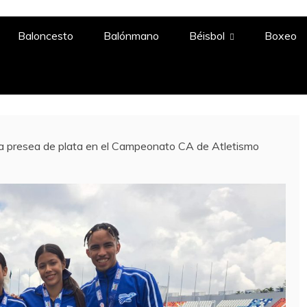
A
Baloncesto
Balónmano
Béisbol
Boxeo
na presea de plata en el Campeonato CA de Atletismo