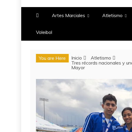
PASIÓN DEPORTIV
Artes Marciales
Atletismo
Voleibol​
Inicio
Atletismo
You are Here
Tres récords nacionales y u
Mayor