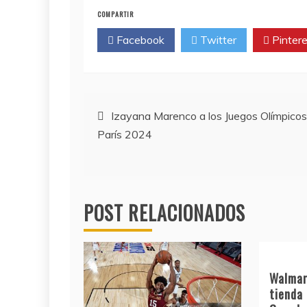
COMPARTIR
Facebook
Twitter
Pintere
Navegación
Izayana Marenco a los Juegos Olímpicos
París 2024
de
entradas
POST RELACIONADOS
Walmar
tienda