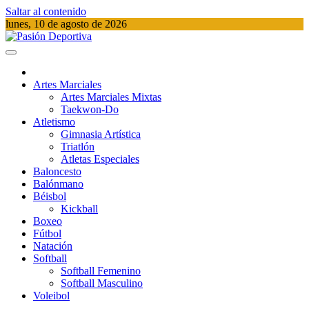
Saltar al contenido
lunes, 10 de agosto de 2026
Pasión Deportiva
Información del acontecer Deportivo
Artes Marciales
Artes Marciales Mixtas
Taekwon-Do
Atletismo
Gimnasia Artística
Triatlón​
Atletas Especiales
Baloncesto
Balónmano
Béisbol
Kickball​
Boxeo
Fútbol
Natación​
Softball​
Softball​ Femenino
Softball​ Masculino
Voleibol​