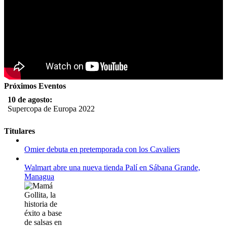
Próximos Eventos
10 de agosto:
Supercopa de Europa 2022
11 al 21 de agosto:
Titulares
Campeonato Europeo de Natación 2022
Omier debuta en pretemporada con los Cavaliers
12 de agosto:
Empieza La Liga 2022-2023
Walmart abre una nueva tienda Palí en Sábana Grande,
Managua