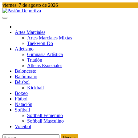
Saltar
viernes, 7 de agosto de 2026
al
contenido
Pasión Deportiva
Información del acontecer Deportivo
Artes Marciales
Artes Marciales Mixtas
Taekwon-Do
Atletismo
Gimnasia Artística
Triatlón​
Atletas Especiales
Baloncesto
Balónmano
Béisbol
Kickball​
Boxeo
Fútbol
Natación​
Softball​
Softball​ Femenino
Softball​ Masculino
Voleibol​
Buscar: