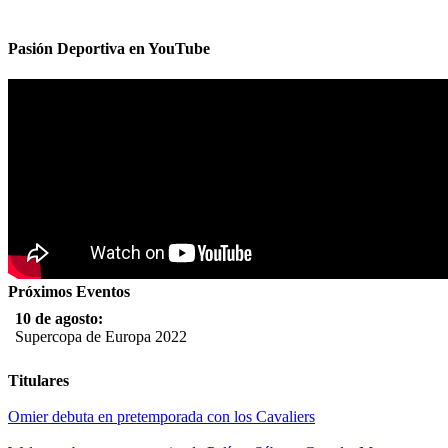
Pasión Deportiva en YouTube
Próximos Eventos
10 de agosto:
Supercopa de Europa 2022
11 al 21 de agosto:
Titulares
Campeonato Europeo de Natación 2022
Omier debuta en pretemporada con los Cavaliers
12 de agosto: