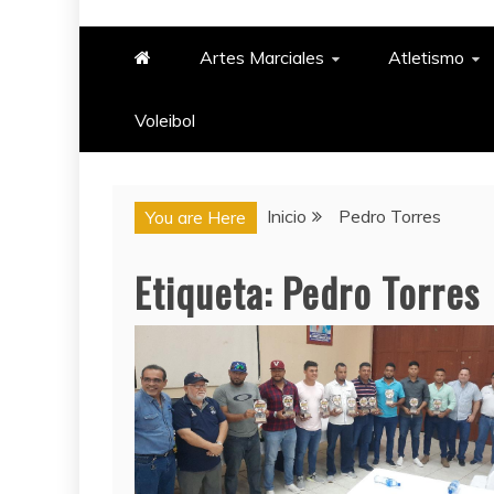
PASIÓN DEPORTIV
Artes Marciales
Atletismo
Voleibol​
Inicio
Pedro Torres
You are Here
Etiqueta:
Pedro Torres