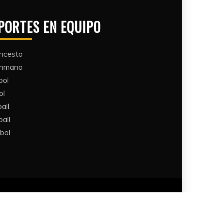
PORTES EN EQUIPO
ncesto
ónmano
bol
ol
all​
all​
bol​
Themes
.