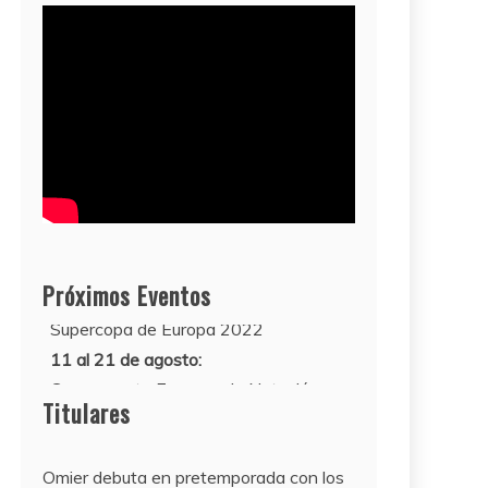
10 de agosto:
Próximos Eventos
Supercopa de Europa 2022
11 al 21 de agosto:
Campeonato Europeo de Natación
2022
Titulares
Omier debuta en pretemporada con los