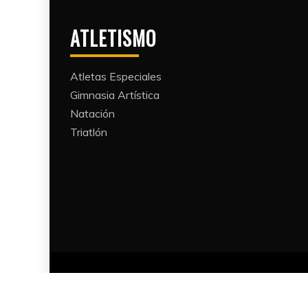
ATLETISMO
Atletas Especiales
Gimnasia Artística
Natación​
Triatlón​
Proudl