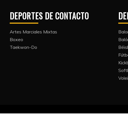
DEPORTES DE CONTACTO
DE
Artes Marciales Mixtas
Balo
Boxeo
Bal
Taekwon-Do
Béis
Fútb
Kickb
Softb
Volei
All Rights Reserved 2022.
y powered by WordPress
|
Theme: Refined Blocks by
Candid 