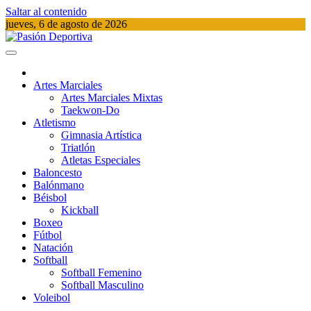
Saltar al contenido
jueves, 6 de agosto de 2026
Pasión Deportiva
Información del acontecer Deportivo
Artes Marciales
Artes Marciales Mixtas
Taekwon-Do
Atletismo
Gimnasia Artística
Triatlón​
Atletas Especiales
Baloncesto
Balónmano
Béisbol
Kickball​
Boxeo
Fútbol
Natación​
Softball​
Softball​ Femenino
Softball​ Masculino
Voleibol​