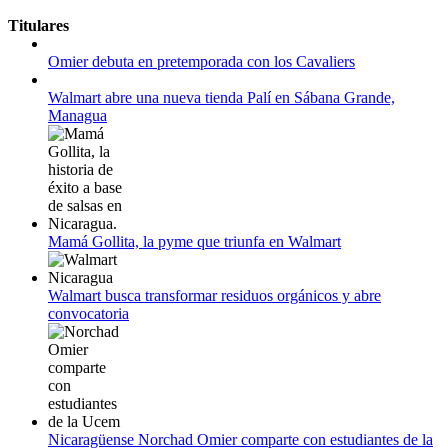
11 al 21 de agosto:
Titulares
Campeonato Europeo de Natación 2022
Omier debuta en pretemporada con los Cavaliers
12 de agosto:
Empieza La Liga 2022-2023
Walmart abre una nueva tienda Palí en Sábana Grande,
Managua
Mamá Gollita, la pyme que triunfa en Walmart
Walmart busca transformar residuos orgánicos y abre
convocatoria
Nicaragüense Norchad Omier comparte con estudiantes de la