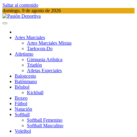
Saltar al contenido
domingo, 9 de agosto de 2026
Pasión Deportiva
Información del acontecer Deportivo
Artes Marciales
Artes Marciales Mixtas
Taekwon-Do
Atletismo
Gimnasia Artística
Triatlón​
Atletas Especiales
Baloncesto
Balónmano
Béisbol
Kickball​
Boxeo
Fútbol
Natación​
Softball​
Softball​ Femenino
Softball​ Masculino
Voleibol​