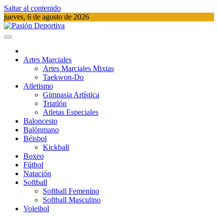
Saltar al contenido
jueves, 6 de agosto de 2026
Pasión Deportiva
Información del acontecer Deportivo
Artes Marciales
Artes Marciales Mixtas
Taekwon-Do
Atletismo
Gimnasia Artística
Triatlón​
Atletas Especiales
Baloncesto
Balónmano
Béisbol
Kickball​
Boxeo
Fútbol
Natación​
Softball​
Softball​ Femenino
Softball​ Masculino
Voleibol​