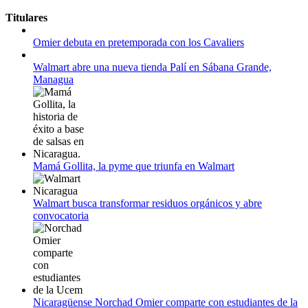
11 al 21 de agosto:
Titulares
Campeonato Europeo de Natación 2022
Omier debuta en pretemporada con los Cavaliers
12 de agosto:
Empieza La Liga 2022-2023
Walmart abre una nueva tienda Palí en Sábana Grande,
Managua
Mamá Gollita, la pyme que triunfa en Walmart
Walmart busca transformar residuos orgánicos y abre
convocatoria
Nicaragüense Norchad Omier comparte con estudiantes de la