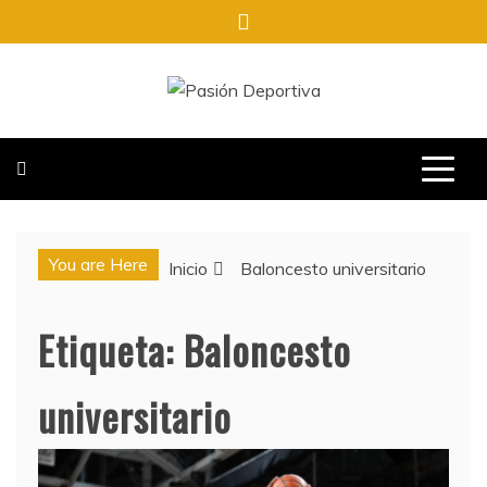
Saltar
al
contenido
PASIÓN DEPORTIVA
INFORMACIÓN DEL ACONTECER DEPORTIVO
You are Here
Inicio
Baloncesto universitario
Etiqueta:
Baloncesto
universitario