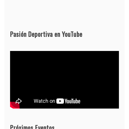
Pasión Deportiva en YouTube
10 de agosto:
Próximos Eventos