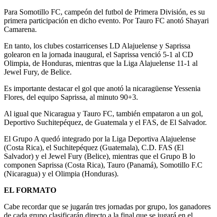
Para Somotillo FC, campeón del futbol de Primera División, es su
primera participación en dicho evento. Por Tauro FC anotó Shayari
Camarena.
En tanto, los clubes costarricenses LD Alajuelense y Saprissa
golearon en la jornada inaugural, el Saprissa venció 5-1 al CD
Olimpia, de Honduras, mientras que la Liga Alajuelense 11-1 al
Jewel Fury, de Belice.
Es importante destacar el gol que anotó la nicaragüense Yessenia
Flores, del equipo Saprissa, al minuto 90+3.
Al igual que Nicaragua y Tauro FC, también empataron a un gol,
Deportivo Suchitepéquez, de Guatemala y el FAS, de El Salvador.
El Grupo A quedó integrado por la Liga Deportiva Alajuelense
(Costa Rica), el Suchitepéquez (Guatemala), C.D. FAS (El
Salvador) y el Jewel Fury (Belice), mientras que el Grupo B lo
componen Saprissa (Costa Rica), Tauro (Panamá), Somotillo F.C
(Nicaragua) y el Olimpia (Honduras).
EL FORMATO
Cabe recordar que se jugarán tres jornadas por grupo, los ganadores
de cada grupo clasificarán directo a la final que se jugará en el