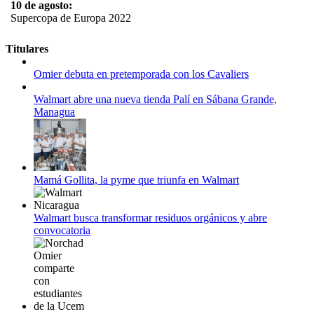
10 de agosto:
Supercopa de Europa 2022
11 al 21 de agosto:
Titulares
Campeonato Europeo de Natación 2022
Omier debuta en pretemporada con los Cavaliers
12 de agosto:
Empieza La Liga 2022-2023
Walmart abre una nueva tienda Palí en Sábana Grande,
Managua
Mamá Gollita, la pyme que triunfa en Walmart
Walmart busca transformar residuos orgánicos y abre
convocatoria