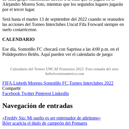
Alejandro Morera Soto, mientras que los segundos lugares jugarán
por el tercer lugar.
Será hasta el martes 13 de septiembre del 2022 cuando se reanuden
las acciones del Torneo Interclubes Uncaf Fifa Forward siempre en
suelo costarricense.
CALENDARIO
Ese día, Somotillo FC chocará con Saprissa a las 4:00 p.m. en el
Polideportivo Belén. Aquí pueden ver el calendario de juego:
Calendario del Torneo UNCAF Femenino 2022. Foto tomada del sitio
futbolcentroamerica.com
FIFA
,
Lisbeth Moreno
,
Somotillo FC
,
Torneo Interclubes 2022
Compartir
Facebook
Twitter
Pinterest
LinkedIn
Navegación de entradas
«Freddy Siu: Mi sueño es ser entrenador de atletismo»
Bóer acaricia el titulo de campeón del Pomares