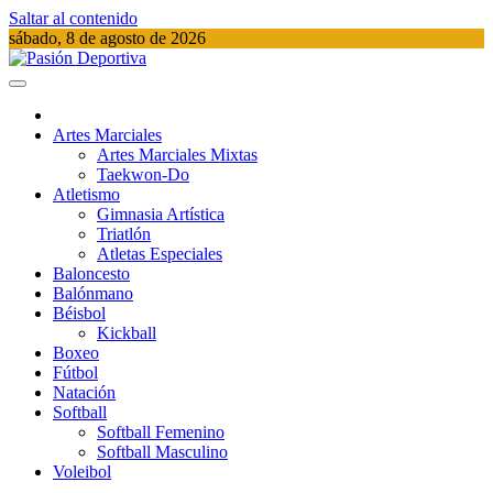
Saltar al contenido
sábado, 8 de agosto de 2026
Pasión Deportiva
Información del acontecer Deportivo
Artes Marciales
Artes Marciales Mixtas
Taekwon-Do
Atletismo
Gimnasia Artística
Triatlón​
Atletas Especiales
Baloncesto
Balónmano
Béisbol
Kickball​
Boxeo
Fútbol
Natación​
Softball​
Softball​ Femenino
Softball​ Masculino
Voleibol​