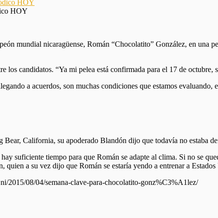
ódico HOY
campeón mundial nicaragüense, Román “Chocolatito” González, en una pe
los candidatos. “Ya mi pelea está confirmada para el 17 de octubre, sol
llegando a acuerdos, son muchas condiciones que estamos evaluando, e
 Bear, California, su apoderado Blandón dijo que todavía no estaba def
hay suficiente tiempo para que Román se adapte al clima. Si no se qued
ón, quien a su vez dijo que Román se estaría yendo a entrenar a Estado
m.ni/2015/08/04/semana-clave-para-chocolatito-gonz%C3%A1lez/