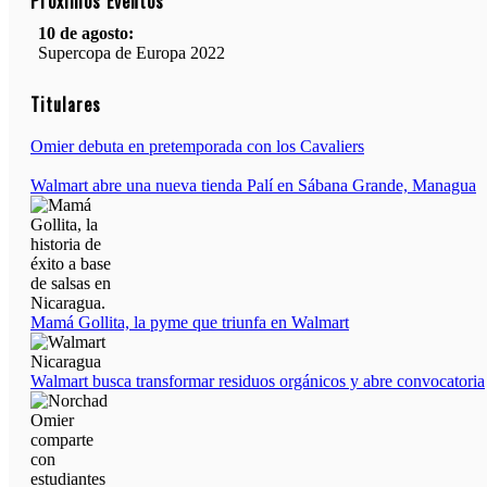
Próximos Eventos
10 de agosto:
Supercopa de Europa 2022
11 al 21 de agosto:
Titulares
Campeonato Europeo de Natación 2022
Omier debuta en pretemporada con los Cavaliers
12 de agosto:
Empieza La Liga 2022-2023
Walmart abre una nueva tienda Palí en Sábana Grande, Managua
Mamá Gollita, la pyme que triunfa en Walmart
Walmart busca transformar residuos orgánicos y abre convocatoria