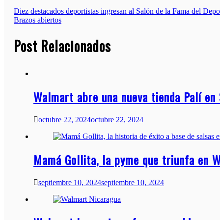
Navegación
Diez destacados deportistas ingresan al Salón de la Fama del Dep
Brazos abiertos
de
Post Relacionados
entradas
Walmart abre una nueva tienda Palí e
octubre 22, 2024
octubre 22, 2024
Mamá Gollita, la pyme que triunfa en 
septiembre 10, 2024
septiembre 10, 2024