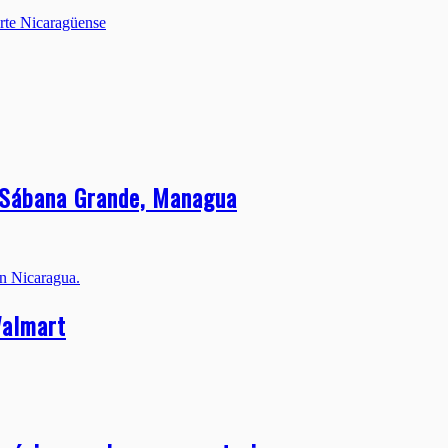
orte Nicaragüense
n Sábana Grande, Managua
Walmart