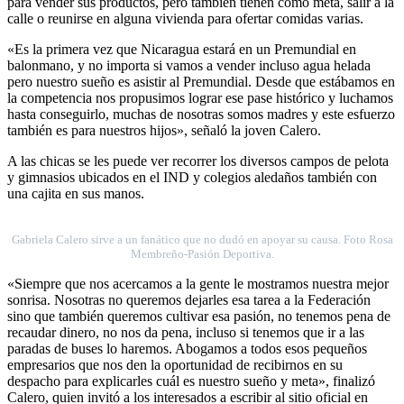
para vender sus productos, pero también tienen como meta, salir a la
calle o reunirse en alguna vivienda para ofertar comidas varias.
«Es la primera vez que Nicaragua estará en un Premundial en
balonmano, y no importa si vamos a vender incluso agua helada
pero nuestro sueño es asistir al Premundial. Desde que estábamos en
la competencia nos propusimos lograr ese pase histórico y luchamos
hasta conseguirlo, muchas de nosotras somos madres y este esfuerzo
también es para nuestros hijos», señaló la joven Calero.
A las chicas se les puede ver recorrer los diversos campos de pelota
y gimnasios ubicados en el IND y colegios aledaños también con
una cajita en sus manos.
Gabriela Calero sirve a un fanático que no dudó en apoyar su causa. Foto Rosa
Membreño-Pasión Deportiva.
«Siempre que nos acercamos a la gente le mostramos nuestra mejor
sonrisa. Nosotras no queremos dejarles esa tarea a la Federación
sino que también queremos cultivar esa pasión, no tenemos pena de
recaudar dinero, no nos da pena, incluso si tenemos que ir a las
paradas de buses lo haremos. Abogamos a todos esos pequeños
empresarios que nos den la oportunidad de recibirnos en su
despacho para explicarles cuál es nuestro sueño y meta», finalizó
Calero, quien invitó a los interesados a escribir al sitio oficial en