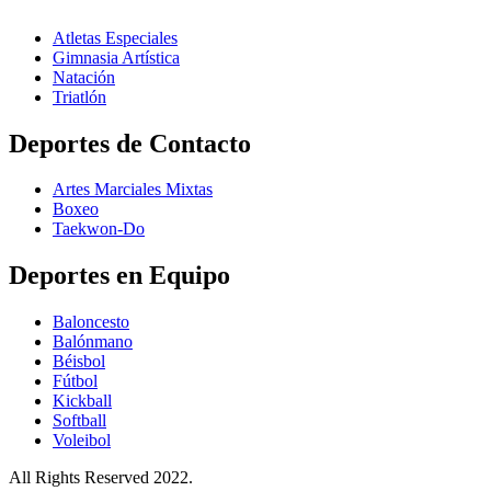
Atletas Especiales
Gimnasia Artística
Natación​
Triatlón​
Deportes de Contacto
Artes Marciales Mixtas
Boxeo
Taekwon-Do
Deportes en Equipo
Baloncesto
Balónmano
Béisbol
Fútbol
Kickball​
Softball​
Voleibol​
All Rights Reserved 2022.