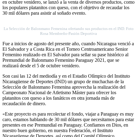
en octubre venidero, se lanzó a la venta de diversos productos, como
los populares platanitos con queso, con el objetivo de recaudar los
30 mil dólares para asistir al soñado evento.
La Selección de Balonmano Femenina ofertando sus productos en el IND. Foto
Rosa Membreño-Pasión Deportiva
Fue a inicios de agosto del presente año, cuando Nicaragua venció a
El Salvador y a Costa Rica en el Torneo Centroamericano Senior
Femenino realizado en El Salvador para sellar su pase histórico al
Premundial de Balonmano Femenino Paraguay 2021, que se
realizará desde el 5 de octubre venidero.
Son casi las 12 del mediodía y en el Estadio Olímpico del Instituto
Nicaragüense de Deportes (IND) un grupo de muchachas de la
Selección de Balonmano Femenina aprovecha la realización del
Campeonato Nacional de Atletismo Máster para ofrecer los
platanitos con queso a los fanáticos en otra jornada más de
recaudación de dinero.
«Este proyecto es para recolectar el fondo, viajar a Paraguay es muy
caro, estamos hablando de 30 mil dólares que necesitamos para estar
presentes en ese Premundial en Paraguay. Confiamos en Dios, en
nuestro buen gobierno, en nuestra Federación, el Instituto
Nicaragüense de Deportes, así como del Comité Olímpico