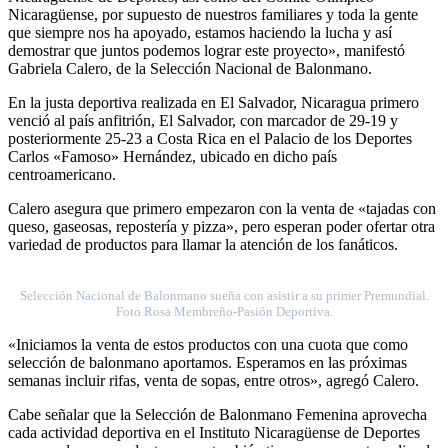
Nicaragüense, por supuesto de nuestros familiares y toda la gente
que siempre nos ha apoyado, estamos haciendo la lucha y así
demostrar que juntos podemos lograr este proyecto», manifestó
Gabriela Calero, de la Selección Nacional de Balonmano.
En la justa deportiva realizada en El Salvador, Nicaragua primero
venció al país anfitrión, El Salvador, con marcador de 29-19 y
posteriormente 25-23 a Costa Rica en el Palacio de los Deportes
Carlos «Famoso» Hernández, ubicado en dicho país
centroamericano.
Calero asegura que primero empezaron con la venta de «tajadas con
queso, gaseosas, repostería y pizza», pero esperan poder ofertar otra
variedad de productos para llamar la atención de los fanáticos.
Selección Nacional de Balonmano sueña con asistir a su primer Premundial.
Foto Rosa Membreño-Pasión Deportiva.
«Iniciamos la venta de estos productos con una cuota que como
selección de balonmano aportamos. Esperamos en las próximas
semanas incluir rifas, venta de sopas, entre otros», agregó Calero.
Cabe señalar que la Selección de Balonmano Femenina aprovecha
cada actividad deportiva en el Instituto Nicaragüense de Deportes