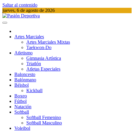
Saltar al contenido
jueves, 6 de agosto de 2026
Pasión Deportiva
Información del acontecer Deportivo
Artes Marciales
Artes Marciales Mixtas
Taekwon-Do
Atletismo
Gimnasia Artística
Triatlón​
Atletas Especiales
Baloncesto
Balónmano
Béisbol
Kickball​
Boxeo
Fútbol
Natación​
Softball​
Softball​ Femenino
Softball​ Masculino
Voleibol​