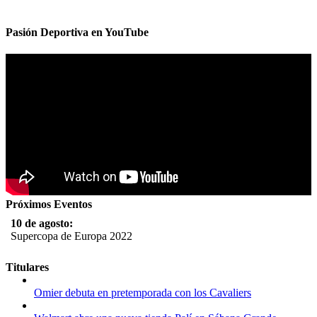
Pasión Deportiva en YouTube
Próximos Eventos
10 de agosto:
Supercopa de Europa 2022
11 al 21 de agosto:
Titulares
Campeonato Europeo de Natación 2022
Omier debuta en pretemporada con los Cavaliers
12 de agosto:
Empieza La Liga 2022-2023