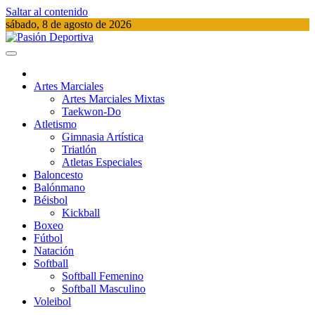
Saltar al contenido
sábado, 8 de agosto de 2026
Pasión Deportiva
Información del acontecer Deportivo
Artes Marciales
Artes Marciales Mixtas
Taekwon-Do
Atletismo
Gimnasia Artística
Triatlón​
Atletas Especiales
Baloncesto
Balónmano
Béisbol
Kickball​
Boxeo
Fútbol
Natación​
Softball​
Softball​ Femenino
Softball​ Masculino
Voleibol​