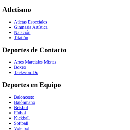
Atletismo
Atletas Especiales
Gimnasia Artística
Natación​
Triatlón​
Deportes de Contacto
Artes Marciales Mixtas
Boxeo
Taekwon-Do
Deportes en Equipo
Baloncesto
Balónmano
Béisbol
Fútbol
Kickball​
Softball​
Voleibol​