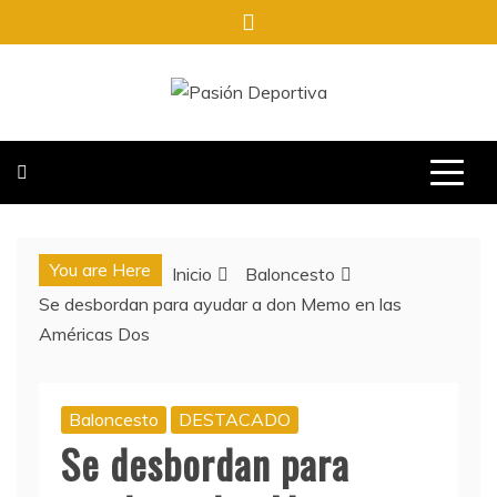
Saltar
al
contenido
PASIÓN DEPORTIVA
INFORMACIÓN DEL ACONTECER DEPORTIVO
You are Here
Inicio
Baloncesto
Se desbordan para ayudar a don Memo en las
Américas Dos
Baloncesto
DESTACADO
Se desbordan para