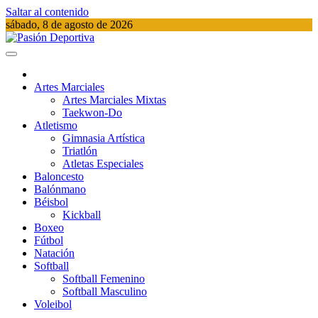
Saltar al contenido
sábado, 8 de agosto de 2026
Pasión Deportiva
Información del acontecer Deportivo
Artes Marciales
Artes Marciales Mixtas
Taekwon-Do
Atletismo
Gimnasia Artística
Triatlón​
Atletas Especiales
Baloncesto
Balónmano
Béisbol
Kickball​
Boxeo
Fútbol
Natación​
Softball​
Softball​ Femenino
Softball​ Masculino
Voleibol​