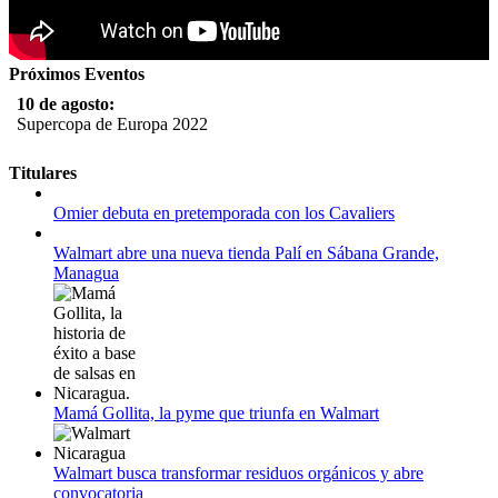
Próximos Eventos
10 de agosto:
Supercopa de Europa 2022
11 al 21 de agosto:
Titulares
Campeonato Europeo de Natación 2022
Omier debuta en pretemporada con los Cavaliers
12 de agosto:
Empieza La Liga 2022-2023
Walmart abre una nueva tienda Palí en Sábana Grande,
Managua
Mamá Gollita, la pyme que triunfa en Walmart
Walmart busca transformar residuos orgánicos y abre
convocatoria