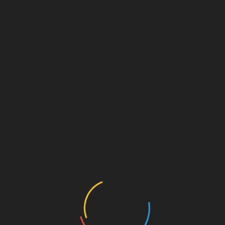
«La Colocho» Ortega con Nacho Beristáin
julio 18, 2024
«Chocolatito» González noqueó a «Huracán» Barrera
en su Regreso a Casa
julio 13, 2024
Deja una respuesta
Tu dirección de correo electrónico no será publicada.
Los
campos obligatorios están marcados con
*
Comentario
*