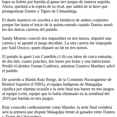
logra su boleto por barrida al ganar tres juegos de manera seguida.
Ahora, quedará a la espera de su rival, que saldrá de la llave que
protagonizan Dantos y Tigres de Chinandega.
El duelo mantuvo en zozobra a los fanáticos de ambos conjuntos
porque fue hasta el inicio de la quinta entrada cuando Dantos anotó
las dos únicas carreras del partido.
Sandy Moreno conectó dos imparables en tres turnos, impulsó una
carrera y se apuntó el juego decidido. La otra carrera fue empujada
por Saúl Orozco, quien disparó un hit en tres turnos.
El partido lo ganó Luis Castellón (1-0) con labor de cinco entradas,
de dos hits, cuatro ponches, dos bases por bolas y una intencional.
Perdió el abridor Osman Gutiérrez, mientras Gustavo Martínez salvó
el partido.
De acuerdo a Martín Ruiz Borge, de la Comisión Nicaragüense de
Beisbol Superior (CNBS), el equipo Indígenas de Matagalpa
clasifica por séptima ocasión a la serie final tras barrer en tres juegos
al equipo León, equipo que lo había eliminado en la semifinal del
2019 por barrida en tres juegos.
Ruiz conocido cariñosamente como Marubo, la serie final venidera
será la primera que dispute Matagalpa frente al ganador entre Dantos
y Tigres de Chinandega.