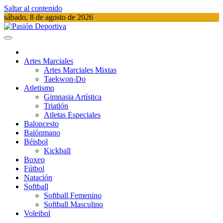
Saltar al contenido
sábado, 8 de agosto de 2026
Pasión Deportiva
Información del acontecer Deportivo
Artes Marciales
Artes Marciales Mixtas
Taekwon-Do
Atletismo
Gimnasia Artística
Triatlón​
Atletas Especiales
Baloncesto
Balónmano
Béisbol
Kickball​
Boxeo
Fútbol
Natación​
Softball​
Softball​ Femenino
Softball​ Masculino
Voleibol​