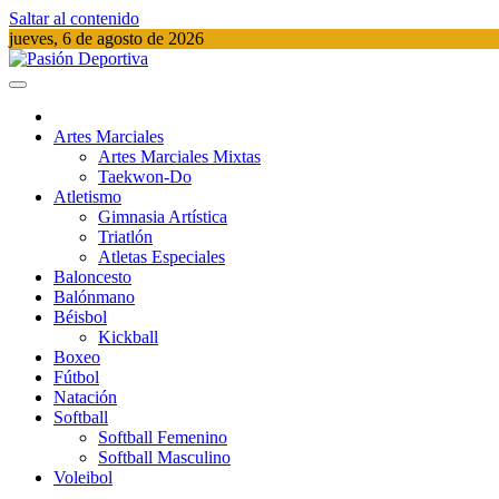
Saltar al contenido
jueves, 6 de agosto de 2026
Pasión Deportiva
Información del acontecer Deportivo
Artes Marciales
Artes Marciales Mixtas
Taekwon-Do
Atletismo
Gimnasia Artística
Triatlón​
Atletas Especiales
Baloncesto
Balónmano
Béisbol
Kickball​
Boxeo
Fútbol
Natación​
Softball​
Softball​ Femenino
Softball​ Masculino
Voleibol​