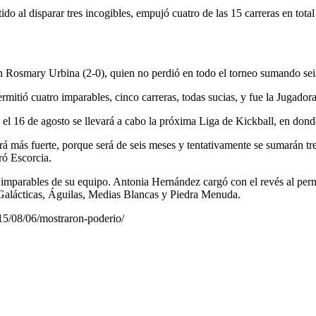
o al disparar tres incogibles, empujó cuatro de las 15 carreras en total
n Rosmary Urbina (2-0), quien no perdió en todo el torneo sumando seis
ermitió cuatro imparables, cinco carreras, todas sucias, y fue la Jugador
 el 16 de agosto se llevará a cabo la próxima Liga de Kickball, en dond
rá más fuerte, porque será de seis meses y tentativamente se sumarán tr
ó Escorcia.
parables de su equipo. Antonia Hernández cargó con el revés al permiti
 Galácticas, Águilas, Medias Blancas y Piedra Menuda.
15/08/06/mostraron-poderio/