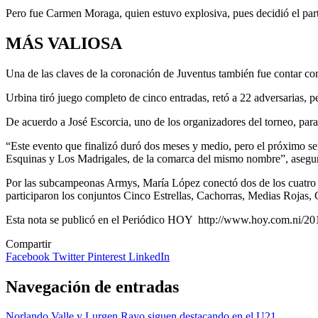
Pero fue Carmen Moraga, quien estuvo explosiva, pues decidió el partid
MÁS VALIOSA
Una de las claves de la coronación de Juventus también fue contar co
Urbina tiró juego completo de cinco entradas, retó a 22 adversarias, p
De acuerdo a José Escorcia, uno de los organizadores del torneo, para
“Este evento que finalizó duró dos meses y medio, pero el próximo se
Esquinas y Los Madrigales, de la comarca del mismo nombre”, asegur
Por las subcampeonas Armys, María López conectó dos de los cuatro im
participaron los conjuntos Cinco Estrellas, Cachorras, Medias Rojas,
Esta nota se publicó en el Periódico HOY http://www.hoy.com.ni/20
Compartir
Facebook
Twitter
Pinterest
LinkedIn
Navegación de entradas
Norlando Valle y Lurgen Rayo siguen destacando en el U21