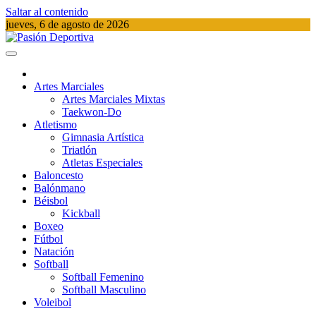
Saltar al contenido
jueves, 6 de agosto de 2026
Pasión Deportiva
Información del acontecer Deportivo
Artes Marciales
Artes Marciales Mixtas
Taekwon-Do
Atletismo
Gimnasia Artística
Triatlón​
Atletas Especiales
Baloncesto
Balónmano
Béisbol
Kickball​
Boxeo
Fútbol
Natación​
Softball​
Softball​ Femenino
Softball​ Masculino
Voleibol​