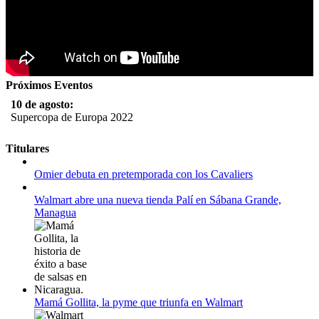
Próximos Eventos
10 de agosto:
Supercopa de Europa 2022
11 al 21 de agosto:
Titulares
Campeonato Europeo de Natación 2022
Omier debuta en pretemporada con los Cavaliers
12 de agosto:
Empieza La Liga 2022-2023
Walmart abre una nueva tienda Palí en Sábana Grande,
Managua
Mamá Gollita, la pyme que triunfa en Walmart