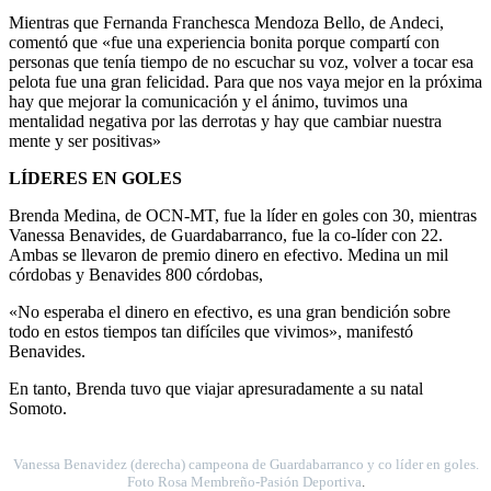
Mientras que Fernanda Franchesca Mendoza Bello, de Andeci,
comentó que «fue una experiencia bonita porque compartí con
personas que tenía tiempo de no escuchar su voz, volver a tocar esa
pelota fue una gran felicidad. Para que nos vaya mejor en la próxima
hay que mejorar la comunicación y el ánimo, tuvimos una
mentalidad negativa por las derrotas y hay que cambiar nuestra
mente y ser positivas»
LÍDERES EN GOLES
Brenda Medina, de OCN-MT, fue la líder en goles con 30, mientras
Vanessa Benavides, de Guardabarranco, fue la co-líder con 22.
Ambas se llevaron de premio dinero en efectivo. Medina un mil
córdobas y Benavides 800 córdobas,
«No esperaba el dinero en efectivo, es una gran bendición sobre
todo en estos tiempos tan difíciles que vivimos», manifestó
Benavides.
En tanto, Brenda tuvo que viajar apresuradamente a su natal
Somoto.
Vanessa Benavidez (derecha) campeona de Guardabarranco y co líder en goles.
Foto Rosa Membreño-Pasión Deportiva
.