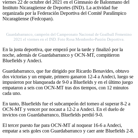
viernes 22 de octubre del 2021 en el Gimnasio de Balonmano del
Instituto Nicaragüense de Deportes (IND). La actividad fue
organizada por la Federación Deportiva del Comité Paralímpico
Nicaragüense (Fedcopan).
Guardabarranco, campeón del Campeonato Nacional de Goalball Femenino
2021 el viernes en el IND. Foto Rosa Membreño-Pasión Deportiva.
En la justa deportiva, que empezó por la tarde y finalizó por la
noche, además de Guardabarranco y OCN-MT, compitieron
Bluefields y Andeci.
Guardabarranco, que fue dirigido por Ricardo Benavides, obtuvo
dos victorias y un empate, primero ganaron 12-4 a Andeci, luego se
impusieron por blanqueada de 9-0 a Bluefields y en el último juego
empataron a seis con OCN-MT tras dos tiempos, con 12 minutos
cada uno.
En tanto, Bluefields fue el subcampeón del torneo al superar 8-2 a
OCN-MT y vencer por nocaut a 12-2 a Andeci. En el duelo de
invictos con Guardabarranco, Bluefields perdió 9-0.
El tercer puesto fue para OCN-MT al noquear 16-6 a Andeci,
empatar a seis goles con Guardabarranco y caer ante Bluefields 2-8.