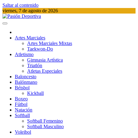
Saltar al contenido
viernes, 7 de agosto de 2026
Pasión Deportiva
Información del acontecer Deportivo
Artes Marciales
Artes Marciales Mixtas
Taekwon-Do
Atletismo
Gimnasia Artística
Triatlón​
Atletas Especiales
Baloncesto
Balónmano
Béisbol
Kickball​
Boxeo
Fútbol
Natación​
Softball​
Softball​ Femenino
Softball​ Masculino
Voleibol​