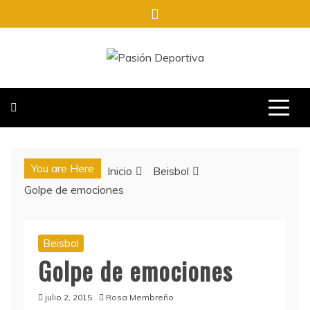
Saltar
al
contenido
PASIÓN DEPORTIVA
INFORMACIÓN DEL ACONTECER DEPORTIVO
You are Here
Inicio
Beisbol
Golpe de emociones
Beisbol
Golpe de emociones
julio 2, 2015
Rosa Membreño