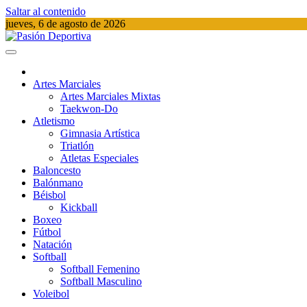
Saltar al contenido
jueves, 6 de agosto de 2026
Pasión Deportiva
Información del acontecer Deportivo
Artes Marciales
Artes Marciales Mixtas
Taekwon-Do
Atletismo
Gimnasia Artística
Triatlón​
Atletas Especiales
Baloncesto
Balónmano
Béisbol
Kickball​
Boxeo
Fútbol
Natación​
Softball​
Softball​ Femenino
Softball​ Masculino
Voleibol​