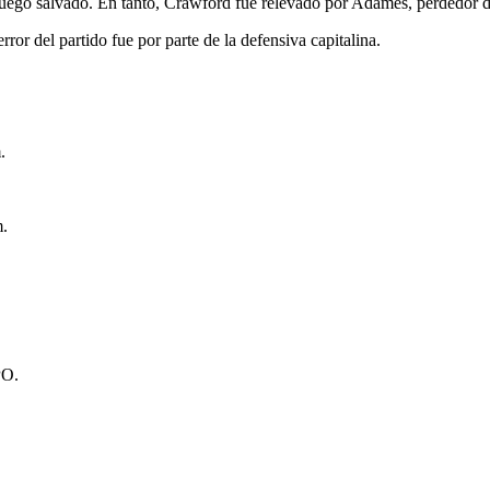
juego salvado. En tanto, Crawford fue relevado por Adames, perdedor de
ror del partido fue por parte de la defensiva capitalina.
.
m.
PO.