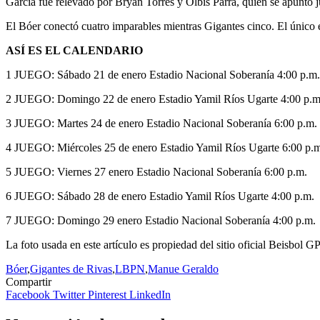
García fue relevado por Bryan Torres y Olbis Parra, quien se apuntó 
El Bóer conectó cuatro imparables mientras Gigantes cinco. El único er
ASÍ ES EL CALENDARIO
1 JUEGO: Sábado 21 de enero Estadio Nacional Soberanía 4:00 p.m.
2 JUEGO: Domingo 22 de enero Estadio Yamil Ríos Ugarte 4:00 p.m
3 JUEGO: Martes 24 de enero Estadio Nacional Soberanía 6:00 p.m.
4 JUEGO: Miércoles 25 de enero Estadio Yamil Ríos Ugarte 6:00 p.
5 JUEGO: Viernes 27 enero Estadio Nacional Soberanía 6:00 p.m.
6 JUEGO: Sábado 28 de enero Estadio Yamil Ríos Ugarte 4:00 p.m.
7 JUEGO: Domingo 29 enero Estadio Nacional Soberanía 4:00 p.m.
La foto usada en este artículo es propiedad del sitio oficial Beisbol G
Bóer
,
Gigantes de Rivas
,
LBPN
,
Manue Geraldo
Compartir
Facebook
Twitter
Pinterest
LinkedIn