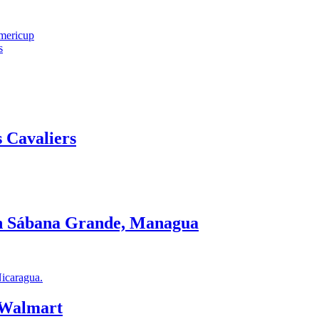
Americup
s
 Cavaliers
en Sábana Grande, Managua
 Walmart