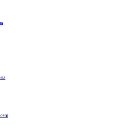
ua
ria
Ucem