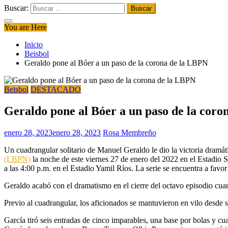
Buscar:
You are Here
Inicio
Beisbol
Geraldo pone al Bóer a un paso de la corona de la LBPN
Beisbol
DESTACADO
Geraldo pone al Bóer a un paso de la cor
enero 28, 2023
enero 28, 2023
Rosa Membreño
Un cuadrangular solitario de Manuel Geraldo le dio la victoria dramáti
(LBPN)
la noche de este viernes 27 de enero del 2022 en el Estadio S
a las 4:00 p.m. en el Estadio Yamil Ríos. La serie se encuentra a favor
Geraldo acabó con el dramatismo en el cierre del octavo episodio cuan
Previo al cuadrangular, los aficionados se mantuvieron en vilo desde
García tiró seis entradas de cinco imparables, una base por bolas y c