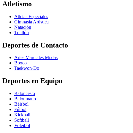
Atletismo
Atletas Especiales
Gimnasia Artística
Natación​
Triatlón​
Deportes de Contacto
Artes Marciales Mixtas
Boxeo
Taekwon-Do
Deportes en Equipo
Baloncesto
Balónmano
Béisbol
Fútbol
Kickball​
Softball​
Voleibol​