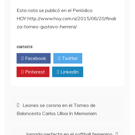
Esta nota se publicó en el Periódico
HOY http://www.hoy.com.ni/2015/06/20/finali
za-torneo-gustavo-herrera/
COMPARTIR
Facebook
Twitter
Pinterest
LinkedIn
Navegación
Leones se corona en el Torneo de
Baloncesto Carlos Ulloa In Memoriam
de
Jornada perfecta en el softball femenino