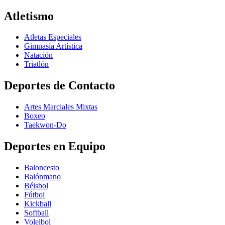
Atletismo
Atletas Especiales
Gimnasia Artística
Natación​
Triatlón​
Deportes de Contacto
Artes Marciales Mixtas
Boxeo
Taekwon-Do
Deportes en Equipo
Baloncesto
Balónmano
Béisbol
Fútbol
Kickball​
Softball​
Voleibol​