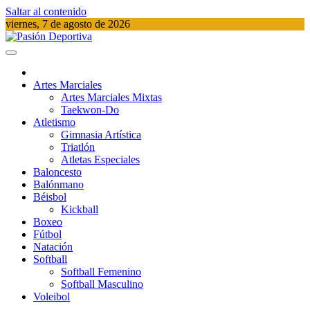
Saltar al contenido
viernes, 7 de agosto de 2026
Pasión Deportiva
Información del acontecer Deportivo
Artes Marciales
Artes Marciales Mixtas
Taekwon-Do
Atletismo
Gimnasia Artística
Triatlón​
Atletas Especiales
Baloncesto
Balónmano
Béisbol
Kickball​
Boxeo
Fútbol
Natación​
Softball​
Softball​ Femenino
Softball​ Masculino
Voleibol​