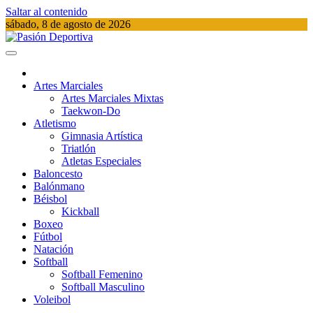
Saltar al contenido
sábado, 8 de agosto de 2026
Pasión Deportiva
Información del acontecer Deportivo
Artes Marciales
Artes Marciales Mixtas
Taekwon-Do
Atletismo
Gimnasia Artística
Triatlón​
Atletas Especiales
Baloncesto
Balónmano
Béisbol
Kickball​
Boxeo
Fútbol
Natación​
Softball​
Softball​ Femenino
Softball​ Masculino
Voleibol​