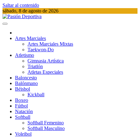
Saltar al contenido
sábado, 8 de agosto de 2026
Pasión Deportiva
Información del acontecer Deportivo
Artes Marciales
Artes Marciales Mixtas
Taekwon-Do
Atletismo
Gimnasia Artística
Triatlón​
Atletas Especiales
Baloncesto
Balónmano
Béisbol
Kickball​
Boxeo
Fútbol
Natación​
Softball​
Softball​ Femenino
Softball​ Masculino
Voleibol​