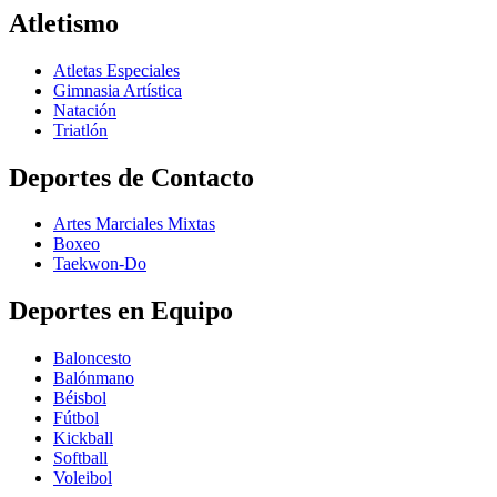
Atletismo
Atletas Especiales
Gimnasia Artística
Natación​
Triatlón​
Deportes de Contacto
Artes Marciales Mixtas
Boxeo
Taekwon-Do
Deportes en Equipo
Baloncesto
Balónmano
Béisbol
Fútbol
Kickball​
Softball​
Voleibol​