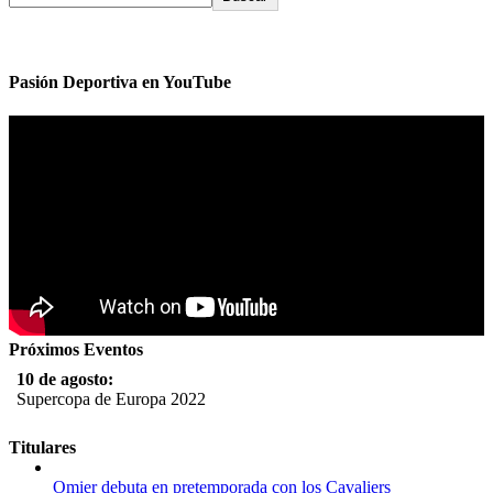
Pasión Deportiva en YouTube
Próximos Eventos
10 de agosto:
Supercopa de Europa 2022
11 al 21 de agosto:
Titulares
Campeonato Europeo de Natación 2022
Omier debuta en pretemporada con los Cavaliers