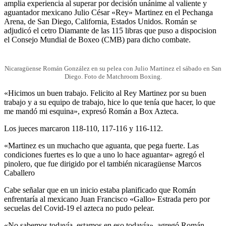
amplia experiencia al superar por decisión unánime al valiente y
aguantador mexicano Julio César «Rey» Martinez en el Pechanga
Arena, de San Diego, California, Estados Unidos. Román se
adjudicó el cetro Diamante de las 115 libras que puso a dispocision
el Consejo Mundial de Boxeo (CMB) para dicho combate.
Nicaragüense Román González en su pelea con Julio Martinez el sábado en San
Diego. Foto de Matchroom Boxing.
«Hicimos un buen trabajo. Felicito al Rey Martinez por su buen
trabajo y a su equipo de trabajo, hice lo que tenía que hacer, lo que
me mandó mi esquina», expresó Román a Box Azteca.
Los jueces marcaron 118-110, 117-116 y 116-112.
«Martinez es un muchacho que aguanta, que pega fuerte. Las
condiciones fuertes es lo que a uno lo hace aguantar» agregó el
pinolero, que fue dirigido por el también nicaragüense Marcos
Caballero
Cabe señalar que en un inicio estaba planificado que Román
enfrentaría al mexicano Juan Francisco «Gallo» Estrada pero por
secuelas del Covid-19 el azteca no pudo pelear.
«No sabemos todavía, estamos en eso todavía», agregó Román