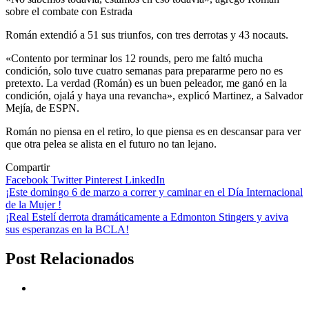
sobre el combate con Estrada
Román extendió a 51 sus triunfos, con tres derrotas y 43 nocauts.
«Contento por terminar los 12 rounds, pero me faltó mucha
condición, solo tuve cuatro semanas para prepararme pero no es
pretexto. La verdad (Román) es un buen peleador, me ganó en la
condición, ojalá y haya una revancha», explicó Martinez, a Salvador
Mejía, de ESPN.
Román no piensa en el retiro, lo que piensa es en descansar para ver
que otra pelea se alista en el futuro no tan lejano.
Compartir
Facebook
Twitter
Pinterest
LinkedIn
Navegación
¡Este domingo 6 de marzo a correr y caminar en el Día Internacional
de la Mujer !
de
¡Real Estelí derrota dramáticamente a Edmonton Stingers y aviva
entradas
sus esperanzas en la BCLA!
Post Relacionados