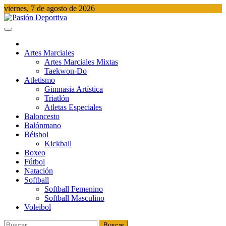
Saltar
viernes, 7 de agosto de 2026
al
contenido
Pasión Deportiva
Información del acontecer Deportivo
Artes Marciales
Artes Marciales Mixtas
Taekwon-Do
Atletismo
Gimnasia Artística
Triatlón​
Atletas Especiales
Baloncesto
Balónmano
Béisbol
Kickball​
Boxeo
Fútbol
Natación​
Softball​
Softball​ Femenino
Softball​ Masculino
Voleibol​
Buscar: