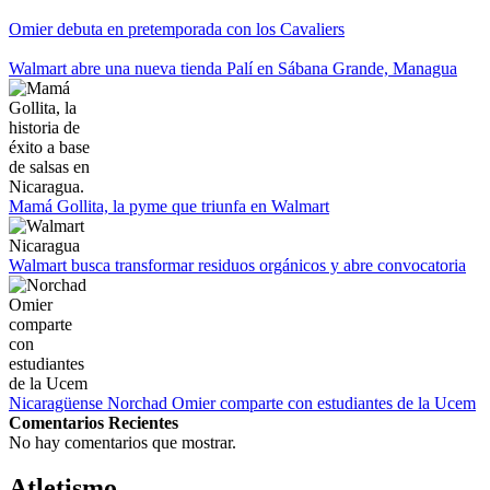
Campeonato Europeo de Natación 2022
Omier debuta en pretemporada con los Cavaliers
12 de agosto:
Empieza La Liga 2022-2023
Walmart abre una nueva tienda Palí en Sábana Grande, Managua
Mamá Gollita, la pyme que triunfa en Walmart
Walmart busca transformar residuos orgánicos y abre convocatoria
Nicaragüense Norchad Omier comparte con estudiantes de la Ucem
Comentarios Recientes
No hay comentarios que mostrar.
Atletismo