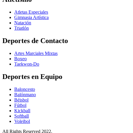
Atletas Especiales
Gimnasia Artística
Natación​
Triatlón​
Deportes de Contacto
Artes Marciales Mixtas
Boxeo
Taekwon-Do
Deportes en Equipo
Baloncesto
Balónmano
Béisbol
Fútbol
Kickball​
Softball​
Voleibol​
All Rights Reserved 2022.