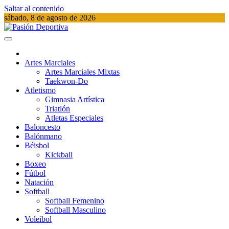
Saltar al contenido
sábado, 8 de agosto de 2026
Pasión Deportiva
Información del acontecer Deportivo
Artes Marciales
Artes Marciales Mixtas
Taekwon-Do
Atletismo
Gimnasia Artística
Triatlón​
Atletas Especiales
Baloncesto
Balónmano
Béisbol
Kickball​
Boxeo
Fútbol
Natación​
Softball​
Softball​ Femenino
Softball​ Masculino
Voleibol​