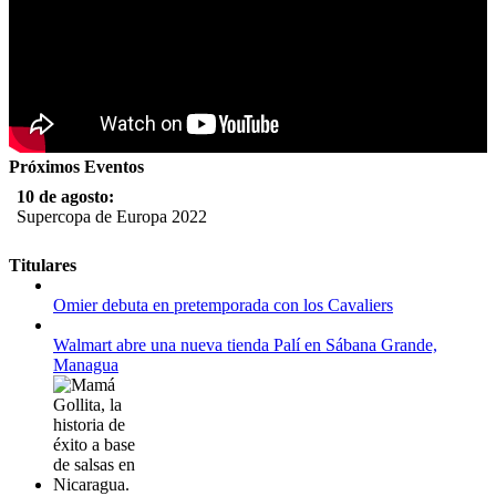
Próximos Eventos
10 de agosto:
Supercopa de Europa 2022
11 al 21 de agosto:
Titulares
Campeonato Europeo de Natación 2022
Omier debuta en pretemporada con los Cavaliers
12 de agosto:
Empieza La Liga 2022-2023
Walmart abre una nueva tienda Palí en Sábana Grande,
Managua