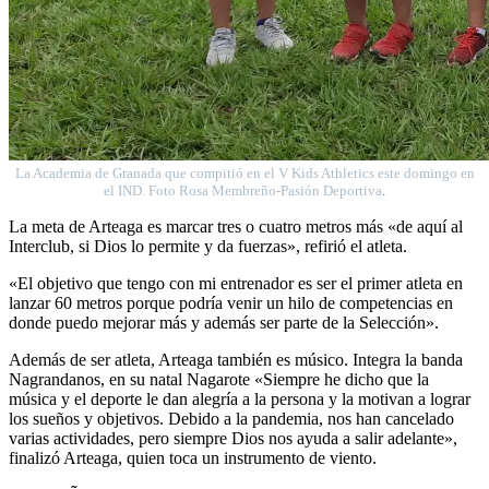
La Academia de Granada que compitió en el V Kids Athletics este domingo en
el IND. Foto Rosa Membreño-Pasión Deportiva
.
La meta de Arteaga es marcar tres o cuatro metros más «de aquí al
Interclub, si Dios lo permite y da fuerzas», refirió el atleta.
«El objetivo que tengo con mi entrenador es ser el primer atleta en
lanzar 60 metros porque podría venir un hilo de competencias en
donde puedo mejorar más y además ser parte de la Selección».
Además de ser atleta, Arteaga también es músico. Integra la banda
Nagrandanos, en su natal Nagarote «Siempre he dicho que la
música y el deporte le dan alegría a la persona y la motivan a lograr
los sueños y objetivos. Debido a la pandemia, nos han cancelado
varias actividades, pero siempre Dios nos ayuda a salir adelante»,
finalizó Arteaga, quien toca un instrumento de viento.