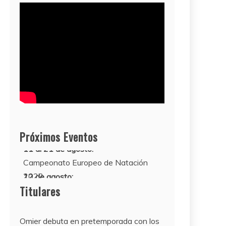
Próximos Eventos
11 al 21 de agosto:
Campeonato Europeo de Natación
2022
12 de agosto:
Empieza La Liga 2022-2023
Titulares
Omier debuta en pretemporada con los