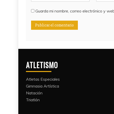
Guarda mi nombre, correo electrónico y we
ATLETISMO
Atletas Especiales
Gimnasia Artística
Natación​
Triatlón​