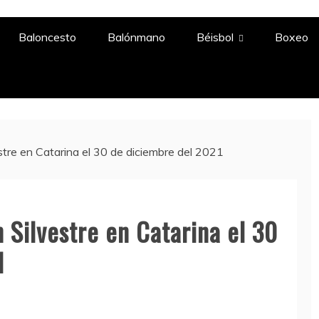
A
Baloncesto
Balónmano
Béisbol
Boxeo
tre en Catarina el 30 de diciembre del 2021
Silvestre en Catarina el 30
1