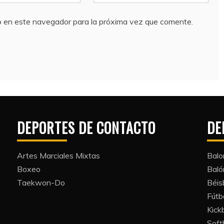
b en este navegador para la próxima vez que comente.
DEPORTES DE CONTACTO
DE
Artes Marciales Mixtas
Balo
Boxeo
Bal
Taekwon-Do
Béis
Fútb
Kickb
Softb