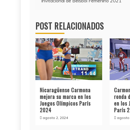
Invitacional de Beisbol Femenino 2021
de
entradas
POST RELACIONADOS
Nicaragüense Carmona
Carmon
mejora su marca en los
ronda 
Juegos Olímpicos París
en los
2024
París 
agosto 2, 2024
agosto 