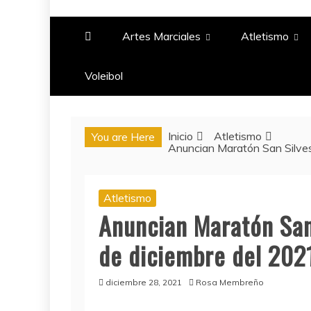
PASIÓN DEPORTIV
Artes Marciales
Atletismo
Voleibol​
Inicio
Atletismo
You are Here
Anuncian Maratón San Silves
Atletismo
Anuncian Maratón San 
de diciembre del 202
diciembre 28, 2021
Rosa Membreño