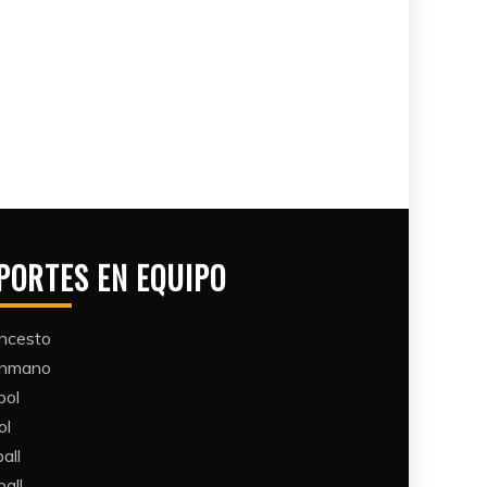
PORTES EN EQUIPO
ncesto
ónmano
bol
ol
all​
all​