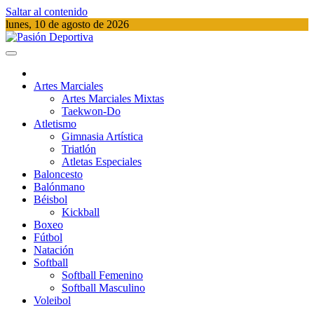
Saltar al contenido
lunes, 10 de agosto de 2026
Pasión Deportiva
Información del acontecer Deportivo
Artes Marciales
Artes Marciales Mixtas
Taekwon-Do
Atletismo
Gimnasia Artística
Triatlón​
Atletas Especiales
Baloncesto
Balónmano
Béisbol
Kickball​
Boxeo
Fútbol
Natación​
Softball​
Softball​ Femenino
Softball​ Masculino
Voleibol​