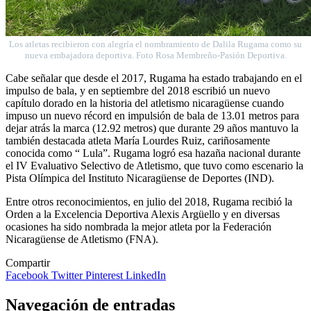
Los atletas recibieron con alegría el nombramiento de Dalila Rugama como su
nueva embajadora deportiva. Foto Rosa Membreño-Pasión Deportiva.
Cabe señalar que desde el 2017, Rugama ha estado trabajando en el
impulso de bala, y en septiembre del 2018 escribió un nuevo
capítulo dorado en la historia del atletismo nicaragüense cuando
impuso un nuevo récord en impulsión de bala de 13.01 metros para
dejar atrás la marca (12.92 metros) que durante 29 años mantuvo la
también destacada atleta María Lourdes Ruiz, cariñosamente
conocida como “ Lula”. Rugama logró esa hazaña nacional durante
el IV Evaluativo Selectivo de Atletismo, que tuvo como escenario la
Pista Olímpica del Instituto Nicaragüense de Deportes (IND).
Entre otros reconocimientos, en julio del 2018, Rugama recibió la
Orden a la Excelencia Deportiva Alexis Argüello y en diversas
ocasiones ha sido nombrada la mejor atleta por la Federación
Nicaragüense de Atletismo (FNA).
Compartir
Facebook
Twitter
Pinterest
LinkedIn
Navegación de entradas