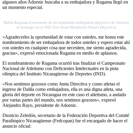
algunos años Adoenic buscaba a su embajadora y Rugama llegó en
un momento especial.
Dalila Rugama al momento de ser nombrada embajadora deportiva de Adoenic
el domingo en el IND. Foto Rosa Membreño-Pasión Deportiva.
«Agradecerles la oportunidad de estar con ustedes, me honra este
nombramiento de ser embajadora de todos ustedes y espero estar ahí
con ustedes en cualquier cosa que necesiten, me siento agradecida,
gracias», expresó emocionada Rugama en medio de aplausos.
El nombramiento de Rugama ocurrió tras finalizar el Campeonato
Nacional de Atletismo con Deficientes Intelectuales en la pista
olímpica del Instituto Nicaragüense de Deportes (IND).
«Nos sentimos gozosos como Junta Directiva y como atletas el
ingreso de Dalila como embajadora, ella es una digna atleta, una
gloria del deporte en Nicaragua en este caso el atletismo, a andado
por varias partes del mundo, nos sentimos gozosos», expresó
Alejandro Rayo, presidente de Adoenic.
Dionicio Zeledón, secretario de la Federación Deportiva del Comité
Paralímpico Nicaragüense (Fedcopan) fue el encargado de hacer el
anuncio oficial: