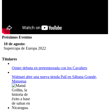
Próximos Eventos
10 de agosto:
Supercopa de Europa 2022
11 al 21 de agosto:
Titulares
Campeonato Europeo de Natación 2022
Omier debuta en pretemporada con los Cavaliers
12 de agosto:
Empieza La Liga 2022-2023
Walmart abre una nueva tienda Palí en Sábana Grande,
Managua