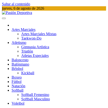
Saltar al contenido
jueves, 6 de agosto de 2026
Pasión Deportiva
Información del acontecer Deportivo
Artes Marciales
Artes Marciales Mixtas
Taekwon-Do
Atletismo
Gimnasia Artística
Triatlón​
Atletas Especiales
Baloncesto
Balónmano
Béisbol
Kickball​
Boxeo
Fútbol
Natación​
Softball​
Softball​ Femenino
Softball​ Masculino
Voleibol​