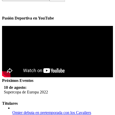
Pasión Deportiva en YouTube
Próximos Eventos
10 de agosto:
Supercopa de Europa 2022
11 al 21 de agosto:
Titulares
Campeonato Europeo de Natación 2022
Omier debuta en pretemporada con los Cavaliers