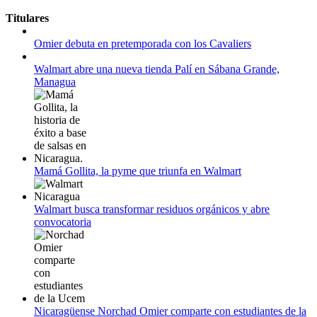
11 al 21 de agosto:
Titulares
Campeonato Europeo de Natación 2022
Omier debuta en pretemporada con los Cavaliers
12 de agosto:
Empieza La Liga 2022-2023
Walmart abre una nueva tienda Palí en Sábana Grande,
Managua
Mamá Gollita, la pyme que triunfa en Walmart
Walmart busca transformar residuos orgánicos y abre
convocatoria
Nicaragüense Norchad Omier comparte con estudiantes de la