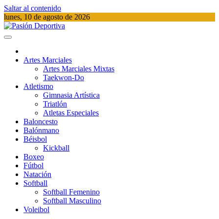
Saltar al contenido
lunes, 10 de agosto de 2026
Pasión Deportiva
Información del acontecer Deportivo
Artes Marciales
Artes Marciales Mixtas
Taekwon-Do
Atletismo
Gimnasia Artística
Triatlón​
Atletas Especiales
Baloncesto
Balónmano
Béisbol
Kickball​
Boxeo
Fútbol
Natación​
Softball​
Softball​ Femenino
Softball​ Masculino
Voleibol​