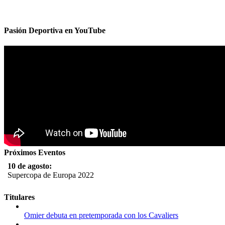
Pasión Deportiva en YouTube
Próximos Eventos
10 de agosto:
Supercopa de Europa 2022
11 al 21 de agosto:
Titulares
Campeonato Europeo de Natación 2022
Omier debuta en pretemporada con los Cavaliers
12 de agosto: