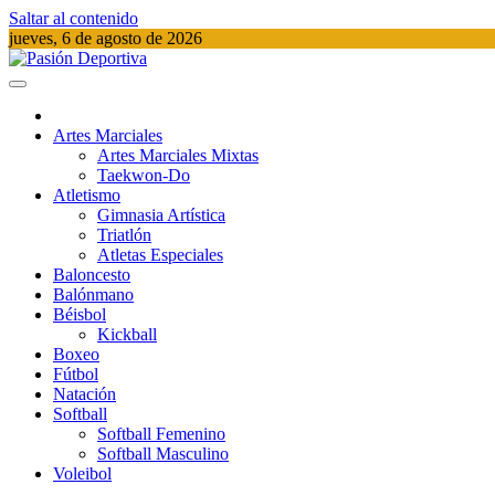
Saltar al contenido
jueves, 6 de agosto de 2026
Pasión Deportiva
Información del acontecer Deportivo
Artes Marciales
Artes Marciales Mixtas
Taekwon-Do
Atletismo
Gimnasia Artística
Triatlón​
Atletas Especiales
Baloncesto
Balónmano
Béisbol
Kickball​
Boxeo
Fútbol
Natación​
Softball​
Softball​ Femenino
Softball​ Masculino
Voleibol​