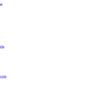
ua
ria
Ucem