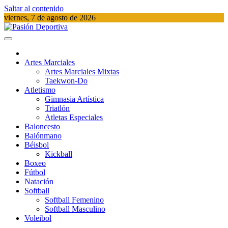
Saltar al contenido
viernes, 7 de agosto de 2026
Pasión Deportiva
Información del acontecer Deportivo
Artes Marciales
Artes Marciales Mixtas
Taekwon-Do
Atletismo
Gimnasia Artística
Triatlón​
Atletas Especiales
Baloncesto
Balónmano
Béisbol
Kickball​
Boxeo
Fútbol
Natación​
Softball​
Softball​ Femenino
Softball​ Masculino
Voleibol​