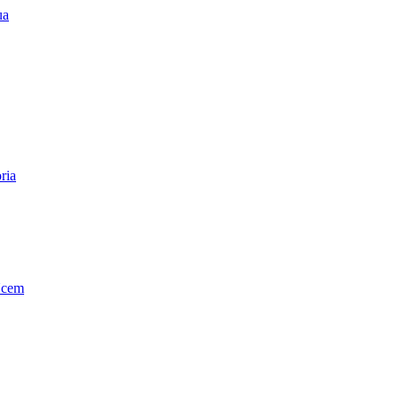
ua
ria
Ucem