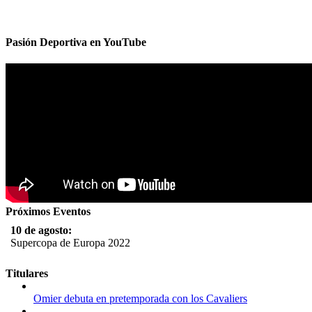
Pasión Deportiva en YouTube
Próximos Eventos
10 de agosto:
Supercopa de Europa 2022
11 al 21 de agosto:
Titulares
Campeonato Europeo de Natación 2022
Omier debuta en pretemporada con los Cavaliers
12 de agosto: