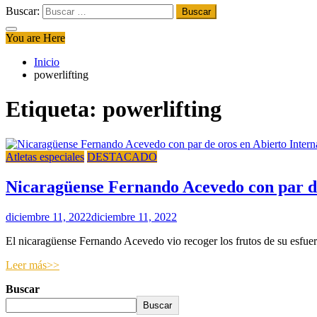
Buscar:
You are Here
Inicio
powerlifting
Etiqueta:
powerlifting
Atletas especiales
DESTACADO
Nicaragüense Fernando Acevedo con par de
diciembre 11, 2022
diciembre 11, 2022
El nicaragüense Fernando Acevedo vio recoger los frutos de su esfuerz
Leer más>>
Buscar
Buscar