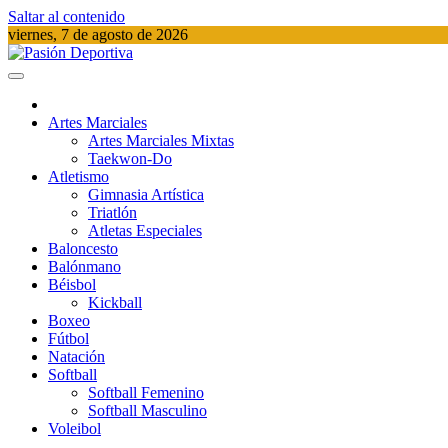
Saltar al contenido
viernes, 7 de agosto de 2026
Pasión Deportiva
Información del acontecer Deportivo
Artes Marciales
Artes Marciales Mixtas
Taekwon-Do
Atletismo
Gimnasia Artística
Triatlón​
Atletas Especiales
Baloncesto
Balónmano
Béisbol
Kickball​
Boxeo
Fútbol
Natación​
Softball​
Softball​ Femenino
Softball​ Masculino
Voleibol​