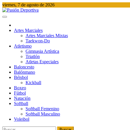
Saltar
viernes, 7 de agosto de 2026
al
contenido
Pasión Deportiva
Información del acontecer Deportivo
Artes Marciales
Artes Marciales Mixtas
Taekwon-Do
Atletismo
Gimnasia Artística
Triatlón​
Atletas Especiales
Baloncesto
Balónmano
Béisbol
Kickball​
Boxeo
Fútbol
Natación​
Softball​
Softball​ Femenino
Softball​ Masculino
Voleibol​
Buscar: