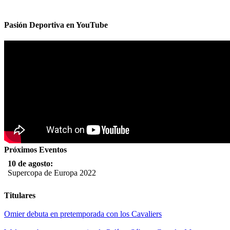
Pasión Deportiva en YouTube
Próximos Eventos
10 de agosto:
Supercopa de Europa 2022
11 al 21 de agosto:
Titulares
Campeonato Europeo de Natación 2022
Omier debuta en pretemporada con los Cavaliers
12 de agosto: