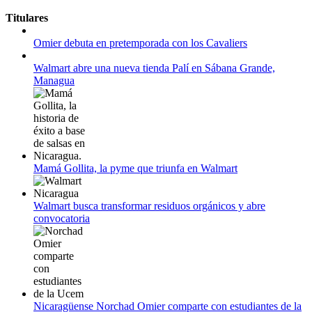
11 al 21 de agosto:
Titulares
Campeonato Europeo de Natación 2022
Omier debuta en pretemporada con los Cavaliers
12 de agosto:
Empieza La Liga 2022-2023
Walmart abre una nueva tienda Palí en Sábana Grande,
Managua
Mamá Gollita, la pyme que triunfa en Walmart
Walmart busca transformar residuos orgánicos y abre
convocatoria
Nicaragüense Norchad Omier comparte con estudiantes de la