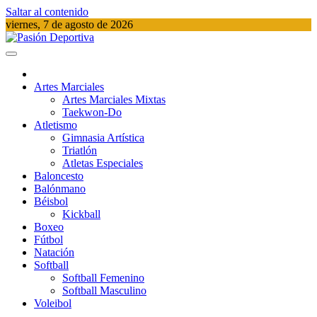
Saltar al contenido
viernes, 7 de agosto de 2026
Pasión Deportiva
Información del acontecer Deportivo
Artes Marciales
Artes Marciales Mixtas
Taekwon-Do
Atletismo
Gimnasia Artística
Triatlón​
Atletas Especiales
Baloncesto
Balónmano
Béisbol
Kickball​
Boxeo
Fútbol
Natación​
Softball​
Softball​ Femenino
Softball​ Masculino
Voleibol​