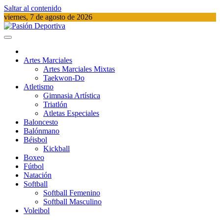
Saltar al contenido
viernes, 7 de agosto de 2026
Pasión Deportiva
Información del acontecer Deportivo
Artes Marciales
Artes Marciales Mixtas
Taekwon-Do
Atletismo
Gimnasia Artística
Triatlón​
Atletas Especiales
Baloncesto
Balónmano
Béisbol
Kickball​
Boxeo
Fútbol
Natación​
Softball​
Softball​ Femenino
Softball​ Masculino
Voleibol​