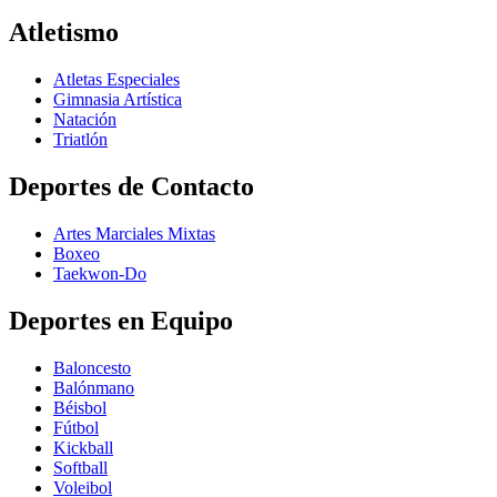
Atletismo
Atletas Especiales
Gimnasia Artística
Natación​
Triatlón​
Deportes de Contacto
Artes Marciales Mixtas
Boxeo
Taekwon-Do
Deportes en Equipo
Baloncesto
Balónmano
Béisbol
Fútbol
Kickball​
Softball​
Voleibol​