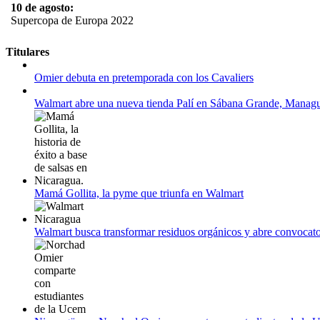
10 de agosto:
Supercopa de Europa 2022
11 al 21 de agosto:
Titulares
Campeonato Europeo de Natación 2022
Omier debuta en pretemporada con los Cavaliers
12 de agosto:
Empieza La Liga 2022-2023
Walmart abre una nueva tienda Palí en Sábana Grande, Manag
Mamá Gollita, la pyme que triunfa en Walmart
Walmart busca transformar residuos orgánicos y abre convocato