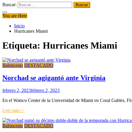
Buscar:
You are Here
Inicio
Hurricanes Miami
Etiqueta:
Hurricanes Miami
Baloncesto
DESTACADO
Norchad se agigantó ante Virginia
febrero 2, 2023
febrero 2, 2023
En el Watsco Center de la Universidad de Miami en Coral Gables, Flori
Leer más>>
Baloncesto
DESTACADO