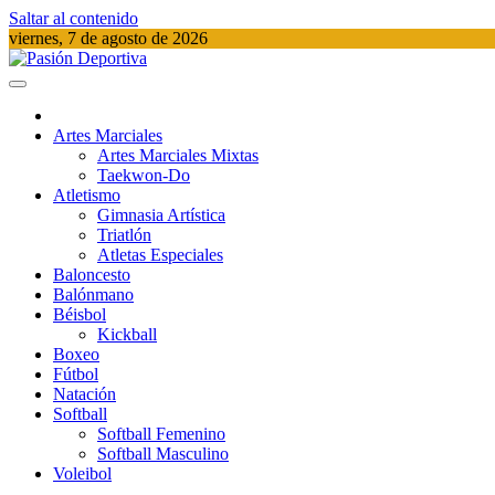
Saltar al contenido
viernes, 7 de agosto de 2026
Pasión Deportiva
Información del acontecer Deportivo
Artes Marciales
Artes Marciales Mixtas
Taekwon-Do
Atletismo
Gimnasia Artística
Triatlón​
Atletas Especiales
Baloncesto
Balónmano
Béisbol
Kickball​
Boxeo
Fútbol
Natación​
Softball​
Softball​ Femenino
Softball​ Masculino
Voleibol​