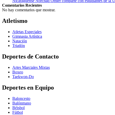
Nicaragüense Norchad Omier comparte con estudiantes de la 
Comentarios Recientes
No hay comentarios que mostrar.
Atletismo
Atletas Especiales
Gimnasia Artística
Natación​
Triatlón​
Deportes de Contacto
Artes Marciales Mixtas
Boxeo
Taekwon-Do
Deportes en Equipo
Baloncesto
Balónmano
Béisbol
Fútbol